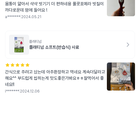
몸통이 얇아서 샥샥 빗기기 더 편하네용 풀콧포메라 빗질이
까다로운데 맘에 들어요 !
a*******
|
2024.05.21
플래티넘
플래티넘 소프트(반습식) 사료
간식으로 주려고 샀는데 아주환장하고 먹네요 계속더달라고
해요^^ 부드럽게 씹히는게 맛도좋은가봐요ㅎㅎ잘먹어서 좋
네요!!
l*******
|
2024.12.06