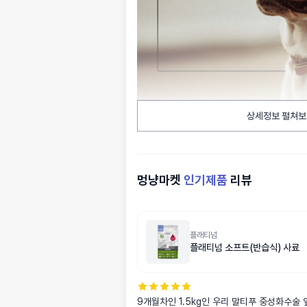
상세정보 펼쳐보
멍냥마켓
인기제품
리뷰
플래티넘
플래티넘 소프트(반습식) 사료
9개월차인 1.5kg인 우리 말티푸 중성화수술