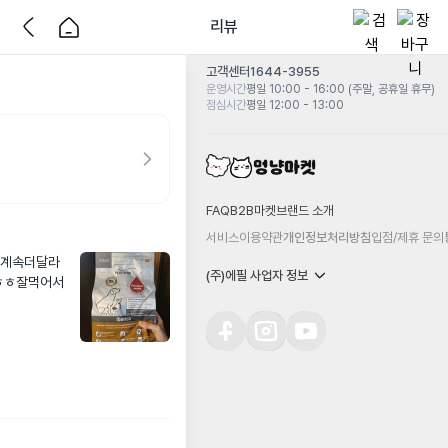
리뷰
고객센터
1644-3955
운영시간
평일 10:00 - 16:00 (주말, 공휴일 휴무)
점심시간
평일 12:00 - 13:00
FAQ
B2B마켓
브랜드 소개
서비스이용약관
개인정보처리방침
입점/제휴 문의
 계속더달라
(주)에필 사업자 정보
ㅎㅎ잘먹어서 