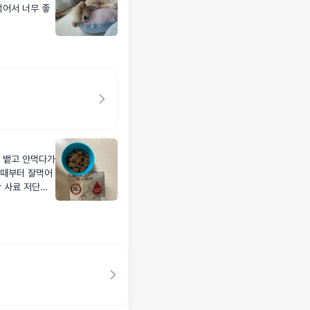
먹어서 너무 좋
 뱉고 안먹다가
그때부터 잘먹어
ㅜ 사료 저단백
는데 드디어 탈