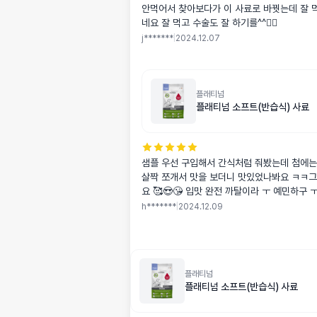
안먹어서 찾아보다가 이 사료로 바꿧는데 잘 
네요 잘 먹고 수술도 잘 하기를^^👍🏻
j*******
|
2024.12.07
플래티넘
플래티넘 소프트(반습식) 사료
샘플 우선 구입해서 간식처럼 줘봤는데 첨에는
살짝 쪼개서 맛을 보더니 맛있었나봐요 ㅋㅋ
요 🥰😍😘 입맛 완전 까탈이라 ㅜ 예민하구 
이라 맘에 안드는 맥아담스밖에 못먹이고 있었
h*******
|
2024.12.09
출 ㅜㅜ만세 ㅜㅜㅜ
플래티넘
플래티넘 소프트(반습식) 사료