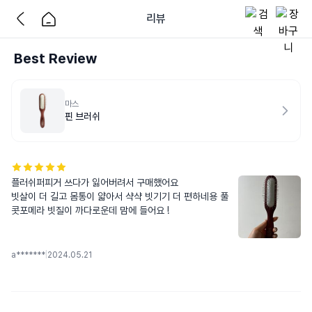
리뷰
Best Review
마스
핀 브러쉬
플러쉬퍼피거 쓰다가 잃어버려서 구매했어요

빗살이 더 길고 몸통이 얇아서 샥샥 빗기기 더 편하네용 풀
콧포메라 빗질이 까다로운데 맘에 들어요 !
a*******
|
2024.05.21