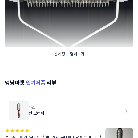
상세정보 펼쳐보기
멍냥마켓
인기제품
리뷰
마스
핀 브러쉬
플러쉬퍼피거 쓰다가 잃어버려서 구매했어요 빗살이 더 길고