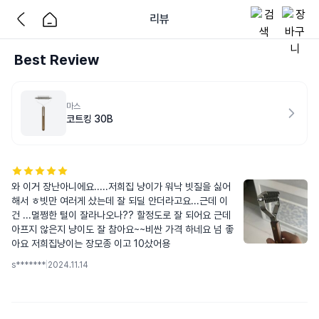
리뷰
Best Review
마스
코트킹 30B
와 이거 장난아니에요.....저희집 냥이가 워낙 빗질을 싫어
해서 ㅎ빗만 여러게 샀는데 잘 되딜 안더라고요...근데 이
건 ...멀쩡한 털이 잘라나오나?? 할정도로 잘 되어요 근데 
아프지 않은지 냥이도 잘 참아요~~비싼 가격 하네요 넘 좋
아요 저희집냥이는 장모종 이고 10샀어용
s*******
|
2024.11.14