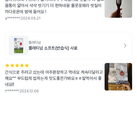
몸통이 얇아서 샥샥 빗기기 더 편하네용 풀콧포메라 빗질이
까다로운데 맘에 들어요 !
a*******
|
2024.05.21
플래티넘
플래티넘 소프트(반습식) 사료
간식으로 주려고 샀는데 아주환장하고 먹네요 계속더달라고
해요^^ 부드럽게 씹히는게 맛도좋은가봐요ㅎㅎ잘먹어서 좋
네요!!
l*******
|
2024.12.06