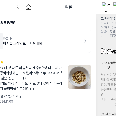
리뷰
고객센터
1
Review
운영
평일 10:
시간
(주말, 
점심시
평일 
간
13:
카르나4
이지츄 그레인프리 피쉬 1kg
FAQ
B2B마
켓
고소해요! 다른 리뷰처럼 새우깡?향 나고 제가 
콩버터향처럼 느껴졌어요🫢 너무 고소해서 하
서비스이용
 싶은 충동도 드네요

개인정보처
기도 엄청 잘먹어요! 사료 3개 섞어 먹이는데, 
입점/제휴 
먼저 골라먹을정도예요ㅎㅎ
통신판매사
인
살 2개월 · 2.2kg
에스크로서
024.11.09
(주)에필 사