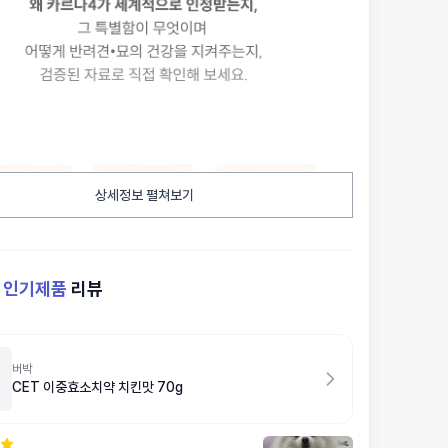
상세정보 펼쳐보기
켓
인기제품
리뷰
버박
CET 이중효소치약 치킨맛 70g