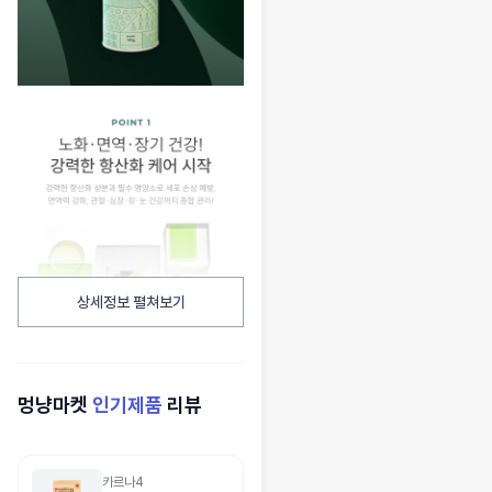
상세정보 펼쳐보기
멍냥마켓
인기제품
리뷰
카르나4