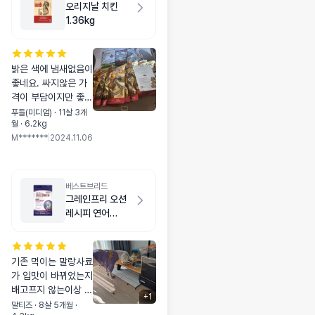
오리지날 치킨
1.36kg
밝은 색에 냄새없음이
좋네요. 싸지않은 가
격이 부담이지만 좋은
제품이라 계속 먹일
푸들(미디엄) · 11살 3개
월 · 6.2kg
생각이 있어요. 비만
M*******
|
2024.11.06
종 수술 후 아직은 마
땅한 제품을 찾고 있
는 중이에요.
베스트브리드
그레인프리 오션
레시피 연어
1.8kg
기존 먹이는 말랑사료
가 입맛이 바뀌었는지
배고프지 않는이상 갑
+
1
자기 먹질 않아서 고
말티즈 · 8살 5개월 ·