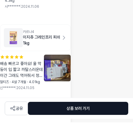
4.3kg
민하다 멍냥에서 구매
샤*******
|
2024.11.06
를 했어요 택배사에서
하루 늦게 도착했지만
기대감을 가지고 포장
을 뜯었더니..냄새 맡
기 바쁜 애기! 그라나
카르나4
실상은 또 슥 냄새 한
이지츄 그레인프리 피쉬
번 맡더니 안 먹고 기
1kg
존 사료만 골라먹는
미운 아리ㅠㅠ 아직
속단하기는 이르겠
배송 빠르고 좋아요! 울 막
죠? 좀 더 지켜보고
둥이 입 짧고 까탈스러운데
정착해봐야 겠어요~~
이건 그래도 먹어줘서 정착
알맹이는 제법 크더라
중이에요~ 성분 좋아서 믿
말티즈 · 4살 7개월 · 4.01kg
구요. 큰 만큼 용량도
고 먹여요~
신*******
|
2024.11.05
기존꺼보단 줄여서 먹
이네요 일단살살 달래
보고 먹게 해봐야 겠
어요.ㅎㅎ
공유
상품 보러 가기