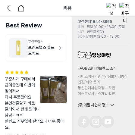
리뷰
고객센터
1644-3955
Best Review
운영
평일 10:00 - 16:00 (주말,
시간
공휴일 휴무)
점심시간
평일 12:00 - 13:00
포인트랩스
포인트랩스 셀프
로젝트
FAQ
B2B마켓
브랜드 소개
서비스이용약관
개인정보처리방침
꾸준하게 구매해서 
입점/제휴 문의
급여중인데 이번에 
통신판매사업자정보 확인
떨어져서 

에스크로서비스가입 확인
다시 주문했어요 

본인건줄알고 바로 
(주)에필 사업자 정보
달려와서 한개 줬더니 

냠냠~ ㅋㅋ

한번도 거부없이 잘먹으니 너무 좋아
요