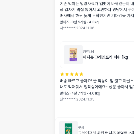
기존 먹이는 말랑사료가 입맛이 바뀌었는지 
상 갑자기 먹질 않아서 고민하다 멍냥에서 구
배사에서 하루 늦게 도착했지만 기대감을 가지
더니..냄새 맡기 바쁜 애기! 그라나 실상은 또 
말티즈 · 8살 5개월 · 4.3kg
더니 안 먹고 기존 사료만 골라먹는 미운 아리
샤*******
|
2024.11.06
하기는 이르겠죠? 좀 더 지켜보고 정착해봐야
이는 제법 크더라구요. 큰 만큼 용량도 기존꺼
이네요 일단살살 달래보고 먹게 해봐야 겠어요
카르나4
이지츄 그레인프리 피쉬 1kg
배송 빠르고 좋아요! 울 막둥이 입 짧고 까탈
래도 먹어줘서 정착중이에요~ 성분 좋아서 믿
말티즈 · 4살 7개월 · 4.01kg
신*******
|
2024.11.05
굿씨
그레인프리 치킨 먼치즈 어덜트 스몰