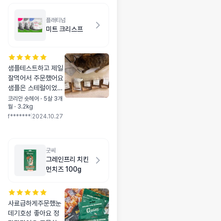
플래티넘
미트 크리스프
샘플테스트하고 제일
잘먹어서 주문했어요
샘플은 스테럴이었고
본품 주문할땐 살이
코리안 숏헤어 · 5살 3개
월 · 3.2kg
좀 찌면 좋겠어서 어
f*******
|
2024.10.27
덜트로 했는데 스테
럴이 더 맛있나봐요
ㅠㅠ 다음엔 그냥 스
테럴로 주문하려구용
굿씨
ㅎㅎ
그레인프리 치킨
먼치즈 100g
사료급하게주문했눈
데기호성 좋아요 정