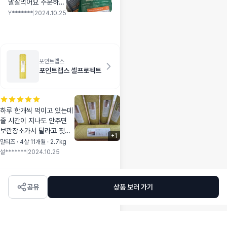
말잘먹어요 주문하고
바로다음날 배송출발
Y*******
|
2024.10.25
해서 택배배소만3일
걸렸어요 탹배사 별
로네요
포인트랩스
포인트랩스 셀프로젝트
하루 한개씩 먹이고 있는데
줄 시간이 지나도 안주면
보관장소가서 달라고 짖어
+
1
요. ㅋㅋ 그만큼 너무잘 머
말티즈 · 4살 11개월 · 2.7kg
코 있어서 또 구매하게 되
설*******
|
2024.10.25
었네요. 울설탕군 잘먹고
건강하자💜
공유
상품 보러 가기