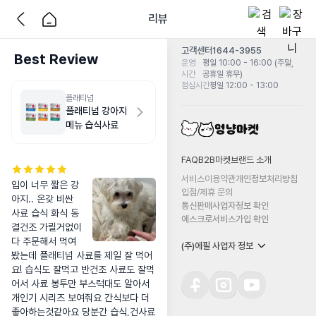
리뷰
고객센터
1644-3955
Best Review
운영
평일 10:00 - 16:00 (주말,
시간
공휴일 휴무)
점심시간
평일 12:00 - 13:00
플래티넘
플래티넘 강아지
메뉴 습식사료
FAQ
B2B마켓
브랜드 소개
서비스이용약관
개인정보처리방침
입이 너무 짧은 강
입점/제휴 문의
아지.. 온갖 비싼 
통신판매사업자정보 확인
사료 습식 화식 동
에스크로서비스가입 확인
결건조 가릴거없이 
다 주문해서 먹여
(주)에필 사업자 정보
봤는데 플래티넘 사료를 제일 잘 먹어
요! 습식도 잘먹고 반건조 사료도 잘먹
어서 사료 봉투만 부스럭대도 알아서 
개인기 시리즈 보여줘요 간식보다 더 
좋아하는것같아요 당분간 습식,건사료 