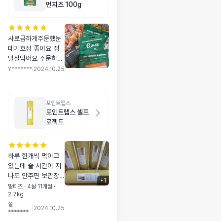
먼치즈 100g
사료급하게주문했눈
데기호성 좋아요 정
말잘먹어요 주문하고
바로다음날 배송출발
Y*******
|
2024.10.25
해서 택배배소만3일
걸렸어요 탹배사 별
로네요
포인트랩스
포인트랩스 셀프
로젝트
하루 한개씩 먹이고
있는데 줄 시간이 지
나도 안주면 보관장
+
1
소가서 달라고 짖어
말티즈 · 4살 11개월 ·
2.7kg
요. ㅋㅋ 그만큼 너무
설
잘 머코 있어서 또 구
|
2024.10.25
*******
매하게 되었네요. 울