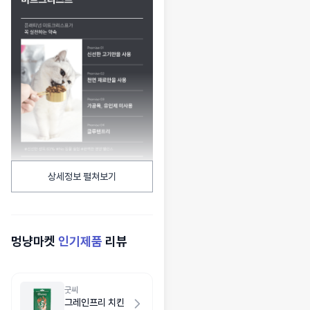
상세정보 펼쳐보기
멍냥마켓
인기제품
리뷰
굿씨
그레인프리 치킨