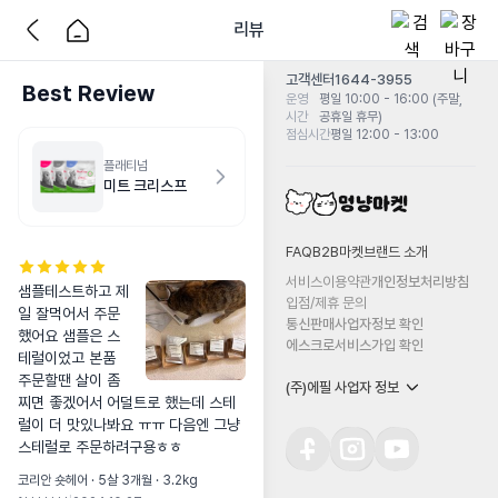
리뷰
고객센터
1644-3955
Best Review
운영
평일 10:00 - 16:00 (주말,
시간
공휴일 휴무)
점심시간
평일 12:00 - 13:00
플래티넘
미트 크리스프
FAQ
B2B마켓
브랜드 소개
서비스이용약관
개인정보처리방침
샘플테스트하고 제
입점/제휴 문의
일 잘먹어서 주문
통신판매사업자정보 확인
했어요 샘플은 스
에스크로서비스가입 확인
테럴이었고 본품 
주문할땐 살이 좀 
(주)에필 사업자 정보
찌면 좋겠어서 어덜트로 했는데 스테
럴이 더 맛있나봐요 ㅠㅠ 다음엔 그냥 
스테럴로 주문하려구용ㅎㅎ
코리안 숏헤어 · 5살 3개월 · 3.2kg