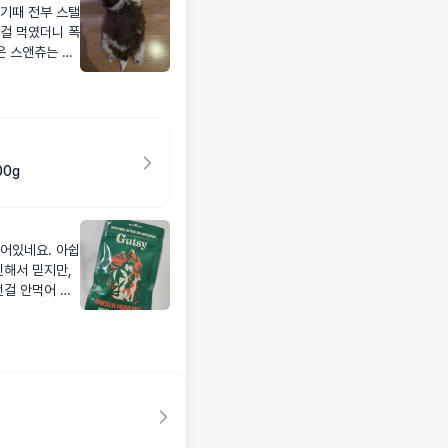
기때 전부 스탤
걸 먹였더니 폭
남은 스앤츄는 큰
니다. 눈물 다
면서 먹이고 있
!!
00g
어있네요. 아쉽
긴해서 믿지만,
던걸 안먹어 구
는것같은데 이건
 좋아요.