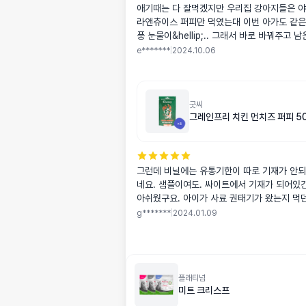
애기때는 다 잘먹겠지만 우리집 강아지들은 야
라앤츄이스 퍼피만 먹였는대 이번 아가도 같은
풍 눈물이&hellip;.. 그래서 바로 바꿔주고 
야들 먹이고 ㅎㅎ 벌써 두번째 구매인데 잘먹습
e*******
|
2024.10.06
까지는 아니지만 거의 안납니다. 일단 만족하
어서 함부로 못바꾸겠네요 이제는 뱌송 빠룹니다
굿씨
그레인프리 치킨 먼치즈 퍼피 5
그런데 비닐에는 유통기한이 따로 기재가 안되
네요. 샘플이여도. 싸이트에서 기재가 되어있
아쉬웠구요. 아이가 사료 권태기가 왔는지 먹
매해봤어요. 잘먹었음 좋겠네요.알러지도 있
g*******
|
2024.01.09
잘 맞았으면 좋겠어요. 소분포장이 되어있어서
플래티넘
미트 크리스프