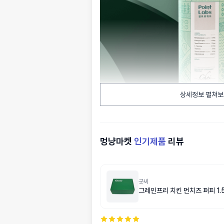
상세정보 펼쳐보
멍냥마켓
인기제품
리뷰
굿씨
그레인프리 치킨 먼치즈 퍼피 1.5