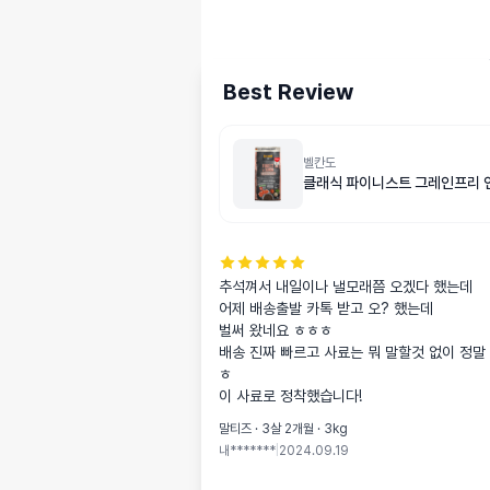
Best Review
벨칸도
클래식 파이니스트 그레인프리 연
추석껴서 내일이나 낼모래쯤 오겠다 했는데

어제 배송출발 카톡 받고 오? 했는데

벌써 왔네요 ㅎㅎㅎ

배송 진짜 빠르고 사료는 뭐 말할것 없이 정말
ㅎ

이 사료로 정착했습니다!
말티즈 · 3살 2개월 · 3kg
내*******
|
2024.09.19