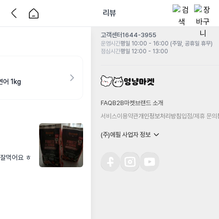
리뷰
고객센터
1644-3955
운영시간
평일 10:00 - 16:00 (주말, 공휴일 휴무)
점심시간
평일 12:00 - 13:00
어 1kg
FAQ
B2B마켓
브랜드 소개
서비스이용약관
개인정보처리방침
입점/제휴 문의
(주)에필 사업자 정보
 잘먹어요 ㅎ