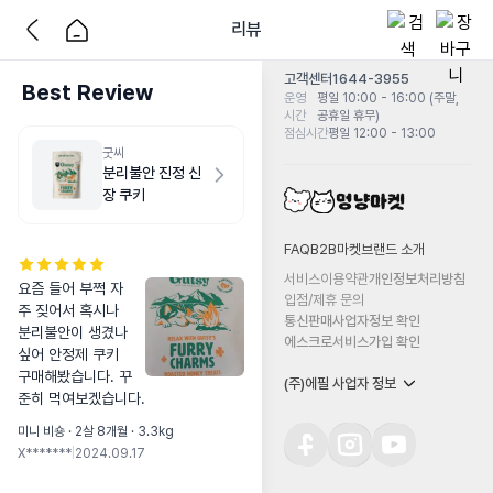
리뷰
고객센터
1644-3955
Best Review
운영
평일 10:00 - 16:00 (주말,
시간
공휴일 휴무)
점심시간
평일 12:00 - 13:00
굿씨
분리불안 진정 신
장 쿠키
FAQ
B2B마켓
브랜드 소개
서비스이용약관
개인정보처리방침
요즘 들어 부쩍 자
입점/제휴 문의
주 짖어서 혹시나 
통신판매사업자정보 확인
분리불안이 생겼나 
에스크로서비스가입 확인
싶어 안정제 쿠키 
구매해봤습니다. 꾸
(주)에필 사업자 정보
준히 먹여보겠습니다.
미니 비숑 · 2살 8개월 · 3.3kg
X*******
|
2024.09.17