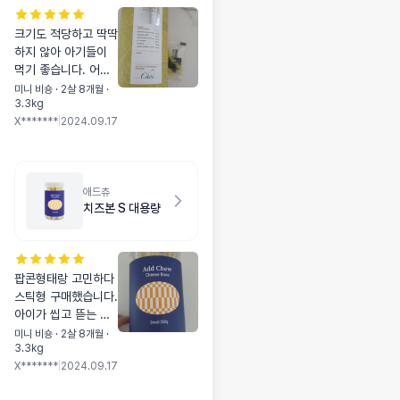
크기도 적당하고 딱딱
하지 않아 아기들이
먹기 좋습니다. 어릴
때 잘 먹어서 9개월
미니 비숑 · 2살 8개월 ·
3.3kg
인 지금도 계속 잘 먹
X*******
|
2024.09.17
이고 있습니다.
애드츄
치즈본 S 대용량
팝콘형태랑 고민하다
스틱형 구매했습니다.
아이가 씹고 뜯는 걸
워낙 좋아해서 스틱형
미니 비숑 · 2살 8개월 ·
3.3kg
아주 만족스럽습니다.
X*******
|
2024.09.17