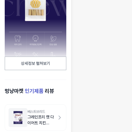
상세정보 펼쳐보기
멍냥마켓
인기제품
리뷰
베스트브리드
그레인프리 캣 다
이어트 치킨
5.4kg