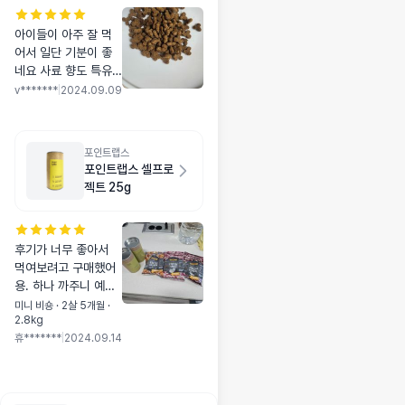
아이들이 아주 잘 먹
어서 일단 기분이 좋
네요 사료 향도 특유
의 역한 향 없이 은은
v*******
|
2024.09.09
하니 좋은것 같구 사
료알 크기가 작아서
노령묘 애들도 잘 먹
포인트랩스
을것 같아요
포인트랩스 셀프로
젝트 25g
후기가 너무 좋아서
먹여보려고 구매했어
용. 하나 까주니 예상
대로 뇸뇸 잘먹어서
미니 비숑 · 2살 5개월 ·
2.8kg
다행.. 효과는 좀더 먹
휴*******
|
2024.09.14
여본후에 알려드릴게
용