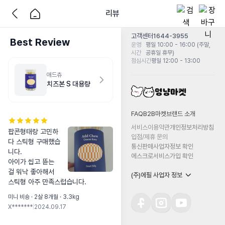
리뷰
고객센터
1644-3955
Best Review
운영
평일 10:00 - 16:00 (주말,
시간
공휴일 휴무)
점심시간
평일 12:00 - 13:00
애드츄
치즈본 S 대용량
FAQ
B2B마켓
브랜드 소개
서비스이용약관
개인정보처리방침
팝콘형태랑 고민하
입점/제휴 문의
다 스틱형 구매했습
통신판매사업자정보 확인
니다.

에스크로서비스가입 확인
아이가 씹고 뜯는 
걸 워낙 좋아해서 
(주)에필 사업자 정보
스틱형 아주 만족스럽습니다.
미니 비숑 · 2살 8개월 · 3.3kg
X*******
|
2024.09.17