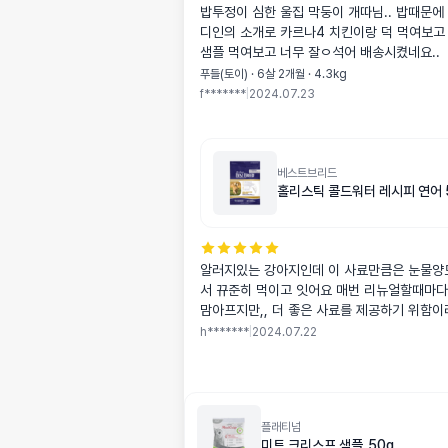
밥투정이 심한 울집 막둥이 개따님.. 밥때문에
디인의 소개로 카르나4 치킨이랑 덕 먹여보고
샘플 먹여보고 너무 잘ㅇ석어 배송시켰네요..
푸들(토이) · 6살 2개월 · 4.3kg
f*******
|
2024.07.23
베스트브리드
홀리스틱 콜드워터 레시피 연어 5
알러지있는 강아지인데 이 사료만큼은 눈물양
서 뀨준히 먹이고 잇어요 매번 리뉴얼할때마다
맘아프지만,, 더 좋은 사료를 제공하기 위함이
h*******
|
2024.07.22
플래티넘
미트 크리스프 샘플_50g