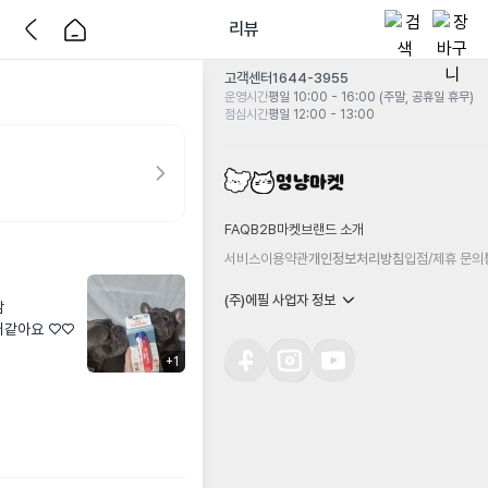
리뷰
고객센터
1644-3955
운영시간
평일 10:00 - 16:00 (주말, 공휴일 휴무)
점심시간
평일 12:00 - 13:00
FAQ
B2B마켓
브랜드 소개
서비스이용약관
개인정보처리방침
입점/제휴 문의
(주)에필 사업자 정보


꺼같아요 ♡♡
+
1