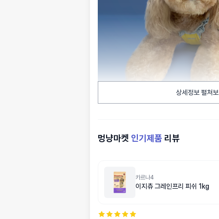
상세정보 펼쳐보
멍냥마켓
인기제품
리뷰
카르나4
이지츄 그레인프리 피쉬 1kg