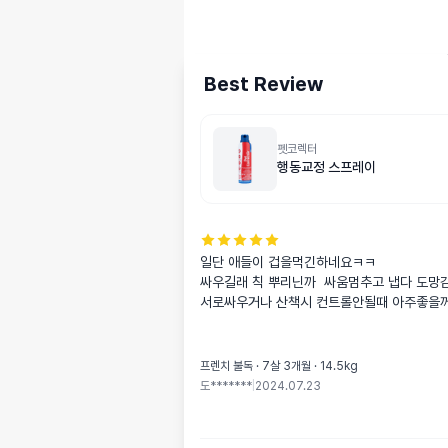
Best Review
펫코렉터
행동교정 스프레이
일단 애들이 겁을먹긴하네요ㅋㅋ

싸우길래 칙 뿌리닌까  싸움멈추고 냅다 도망감
서로싸우거나 산책시 컨트롤안될때 아주좋을
프렌치 불독 · 7살 3개월 · 14.5kg
도*******
|
2024.07.23