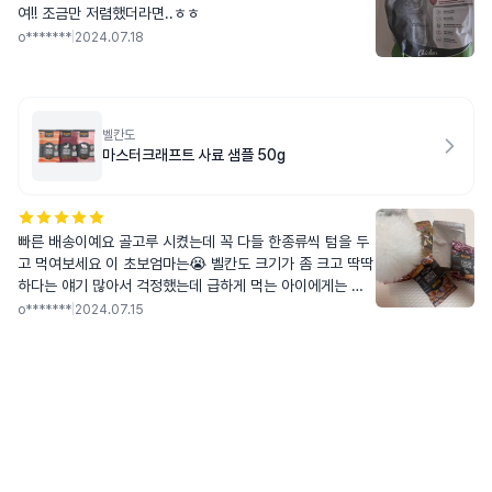
여!! 조금만 저렴했더라면..ㅎㅎ
o*******
|
2024.07.18
벨칸도
마스터크래프트 사료 샘플 50g
빠른 배송이예요 골고루 시켰는데 꼭 다들 한종류씩 텀을 두
고 먹여보세요 이 초보엄마는😭 벨칸도 크기가 좀 크고 딱딱
하다는 얘기 많아서 걱정했는데 급하게 먹는 아이에게는 오
히려 좋은 거 같아요! 다만 처음에는 잘 보셔야해요 급하게
o*******
|
2024.07.15
먹던 습관으로 켁켁 기호성은 너무 좋은 거 같아요