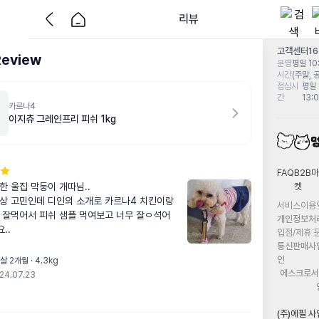
리뷰
고객센터
1
Review
운영
평일 10:
시간
(주말, 
점심시
평일 
간
13:
카르나4
이지츄 그레인프리 피쉬 1kg
FAQ
B2B마
켓
 울집 막둥이 개따님..

상 고민인데 디인의 소개로 카르나4 치킨이랑 
서비스이용
 잘먹어서 피쉬 샘플 먹여보고 너무 잘ㅇ석어 
개인정보처
..
입점/제휴 
통신판매사
인
살 2개월 · 4.3kg
에스크로서
24.07.23
(주)에필 사