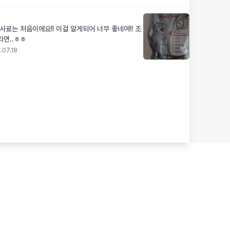
사료는 처음이에요!! 이걸 알게되어 너무 좋네여!! 조
라면..ㅎㅎ
.07.18