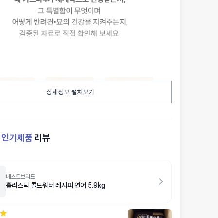
상세정보 펼쳐보기
켓
인기제품
리뷰
베스트브리드
홀리스틱 콜드워터 레시피 연어 5.9kg