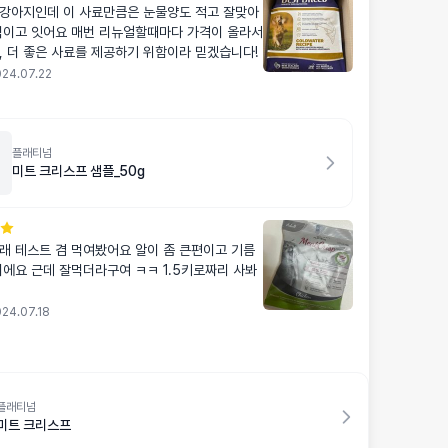
강아지인데 이 사료만큼은 눈물양도 적고 잘맞아
먹이고 잇어요 매번 리뉴얼할때마다 가격이 올라서
, 더 좋은 사료를 제공하기 위함이라 믿겠습니다!
24.07.22
플래티넘
미트 크리스프 샘플_50g
래 테스트 겸 먹여봤어요 알이 좀 큰편이고 기름
이에요 근데 잘먹더라구여 ㅋㅋ 1.5키로짜리 사봐
24.07.18
플래티넘
미트 크리스프