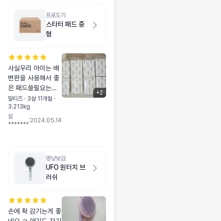
프로도기
스타터 패드 중
형
사실우리 아이는 배
변판을 사용해서 좋
은 패드쓸필요는없
+
2
지만 이번에 대형배
말티즈 · 3살 11개월 ·
3.213kg
변판으로 바꿔주면
설
서 좀큰패드가필요
|
2024.05.14
*******
해서 구매해봤는데
새지않고 좋아요 그
냥패드만 사용하시
는분들은 사방끝에
멍냥보감
접착식으로 되있어
UFO 원터치 브
붙여놓을수있더라구
러쉬
요 저는 필요없어 그
냥 그대로 배변판에
넣어서 사용합니다
손에 촥 감기는게 좋
패드괜찮아요