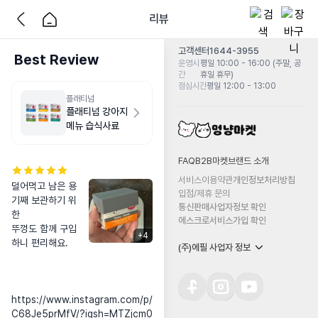
리뷰
고객센터
1644-3955
Best Review
운영시
평일 10:00 - 16:00 (주말, 공
간
휴일 휴무)
점심시간
평일 12:00 - 13:00
플래티넘
플래티넘 강아지
메뉴 습식사료
FAQ
B2B마켓
브랜드 소개
서비스이용약관
개인정보처리방침
덜어먹고 남은 용
입점/제휴 문의
기째 보관하기 위
통신판매사업자정보 확인
한

에스크로서비스가입 확인
뚜껑도 함께 구입
+
4
하니 편리해요.

(주)에필 사업자 정보
https://www.instagram.com/p/
C68Je5prMfV/?igsh=MTZjcm0