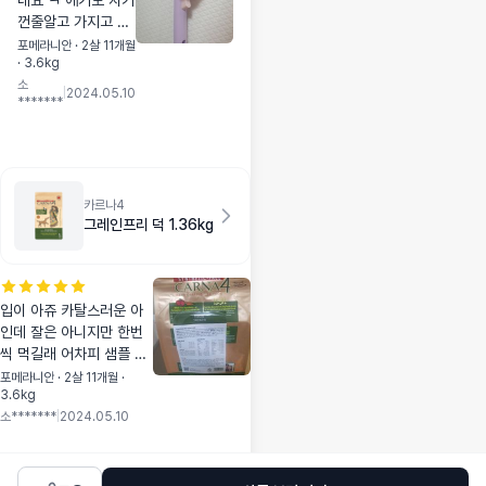
네요 ㅋ 애기도 자기
껀줄알고 가지고 노
네요 색깔이 노란색
포메라니안 · 2살 11개월
· 3.6kg
이 올줄 알았는데 연
소
보라. ㅋ 이것도 이
|
2024.05.10
*******
쁘긴 하다는? ㅋ
카르나4
그레인프리 덕 1.36kg
입이 아쥬 카탈스러운 아
인데 잘은 아니지만 한번
씩 먹길래 어차피 샘플 주
문안되 본품주문했어요 유
포메라니안 · 2살 11개월 ·
3.6kg
통기한 넉넉하니 좋네요
소*******
|
2024.05.10