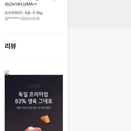
4b2w1dHJzMA==
요크셔테리어 · 5살 · 6.3kg
길*******
|
2024.05.14
리뷰