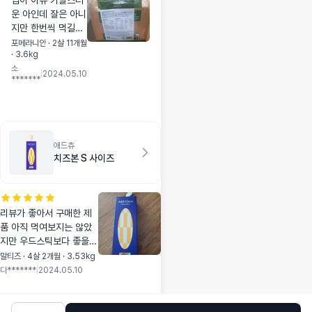
입이 아쥬 카탈스러
운 아인데 잘은 아니
지만 한번씩 먹길래
어차피 샘플 주문안
포메라니안 · 2살 11개월
· 3.6kg
되 본품주문했어요
소
유통기한 넉넉하니
|
2024.05.10
*******
좋네요
애드츄
치즈본 S 사이즈
리뷰가 좋아서 구매한 제
품 아직 먹여보지는 않았
지만 우드스틱보다 좋을꺼
같아서 구매했어요 좋은
말티즈 · 4살 2개월 · 3.53kg
성분에 저칼로리라 오래
다*******
|
2024.05.10
씹고 뜯고 먹기 좋을것같
아서요 포장도 너무 예뻐
요~