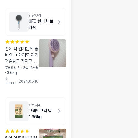
멍냥보감
UFO 원터치 브
러쉬
손에 촥 감기는게 좋
네요 ㅋ 애기도 자기
껀줄알고 가지고 노
네요 색깔이 노란색
포메라니안 · 2살 11개월
· 3.6kg
이 올줄 알았는데 연
소
보라. ㅋ 이것도 이
|
2024.05.10
*******
쁘긴 하다는? ㅋ
카르나4
그레인프리 덕
1.36kg