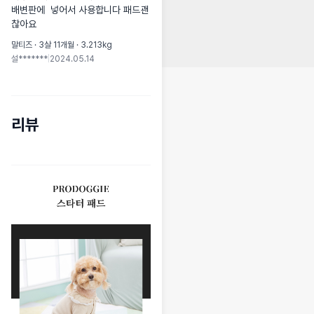
배변판에  넣어서 사용합니다 패드괜
찮아요
말티즈 · 3살 11개월 · 3.213kg
설*******
|
2024.05.14
리뷰