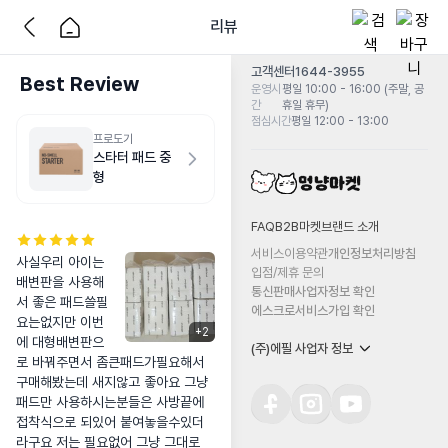
리뷰
고객센터
1644-3955
Best Review
운영시
평일 10:00 - 16:00 (주말, 공
간
휴일 휴무)
점심시간
평일 12:00 - 13:00
프로도기
스타터 패드 중
형
FAQ
B2B마켓
브랜드 소개
서비스이용약관
개인정보처리방침
사실우리 아이는 
입점/제휴 문의
배변판을 사용해
통신판매사업자정보 확인
서 좋은 패드쓸필
에스크로서비스가입 확인
요는없지만 이번
+
2
에 대형배변판으
(주)에필 사업자 정보
로 바꿔주면서 좀큰패드가필요해서 
구매해봤는데 새지않고 좋아요 그냥
패드만 사용하시는분들은 사방끝에 
접착식으로 되있어 붙여놓을수있더
라구요 저는 필요없어 그냥 그대로 