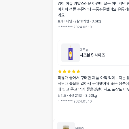
입이 아쥬 카탈스러운 아인데 잘은 아니지만 한번씩 먹길래
어차피 샘플 주문안되 본품주문했어요 유통기
네요
포메라니안 · 2살 11개월 · 3.6kg
소*******
|
2024.05.10
애드츄
치즈본 S 사이즈
리뷰가 좋아서 구매한 제품 아직 먹여보지는 
틱보다 좋을꺼 같아서 구매했어요 좋은 성분에
래 씹고 뜯고 먹기 좋을것같아서요 포장도 너
말티즈 · 4살 2개월 · 3.53kg
다*******
|
2024.05.10
애드츄