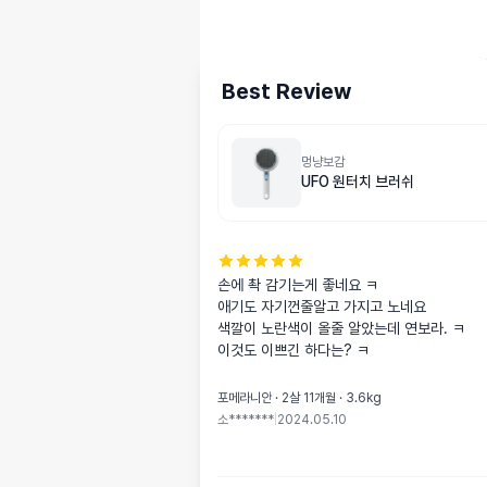
Best Review
멍냥보감
UFO 원터치 브러쉬
손에 촥 감기는게 좋네요 ㅋ

애기도 자기껀줄알고 가지고 노네요

색깔이 노란색이 올줄 알았는데 연보라. ㅋ

이것도 이쁘긴 하다는? ㅋ
포메라니안 · 2살 11개월 · 3.6kg
소*******
|
2024.05.10