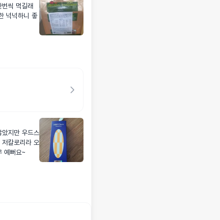
한 넉넉하니 좋
않았지만 우드스
 저칼로리라 오
무 예뻐요~