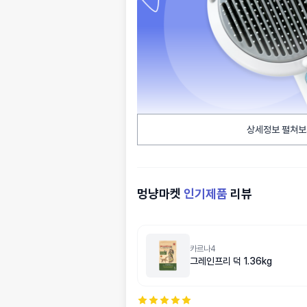
상세정보 펼쳐보
멍냥마켓
인기제품
리뷰
카르나4
그레인프리 덕 1.36kg