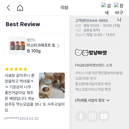
리뷰
고객센터
1644-3955
Best Review
운영
평일 10:00 - 16:00 (주말,
시간
공휴일 휴무)
점심시간
평일 12:00 - 13:00
벨칸도
마스터크래프트 토
핑 100g
FAQ
B2B마켓
브랜드 소개
서비스이용약관
개인정보처리방침
사료랑 같이주니 환
입점/제휴 문의
장을하고 먹네용ㅋ
통신판매사업자정보 확인
ㅋ 기호성이 너무 
에스크로서비스가입 확인
좋은거같아요 재주
문 예정입니다 게눈
(주)에필 사업자 정보
감추듯 먹는모습을 보니 또 사주고싶어
요
h*******
|
2024.02.20