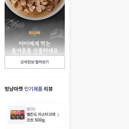
상세정보 펼쳐보기
멍냥마켓
인기제품
리뷰
벨칸도
벨칸도 마스터크래
프트 500g