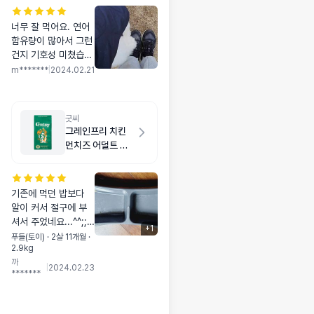
너무 잘 먹어요. 연어
함유량이 많아서 그런
건지 기호성 미쳤습니
다. 키블이 좀 큰가 싶
m*******
|
2024.02.21
었는데 오독오독 야무
지게 씹어서 먹고 똥
도 이쁘게 잘 눠요. 대
굿씨
용량 품절 풀리면 꼭
그레인프리 치킨
사서 쟁여야겠습니다.
먼치즈 어덜트 스
몰바이트 2kg
기존에 먹던 밥보다
알이 커서 절구에 부
셔서 주었네요...^^;;
+
1
저희 아가가 유치빠지
푸들(토이) · 2살 11개월 ·
2.9kg
는 중이라 씹지를 못
까
해요..ㅠㅠ 그래서 그
|
2024.02.23
*******
런지 그대로 줬더니
기존 밥은 다 먹고, 요
것만 씹지 못했는지