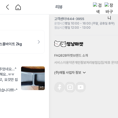
리뷰
고객센터
1644-3955
운영시간
평일 10:00 - 16:00 (주말, 공휴일 휴무)
점심시간
평일 12:00 - 13:00
스몰바이트 2kg
FAQ
B2B마켓
브랜드 소개
서비스이용약관
개인정보처리방침
입점/제휴 문의
었네요...^
(주)에필 사업자 정보
해요..ㅠㅠ 
고, 요것만 씹
+
1
니다!!!!~^