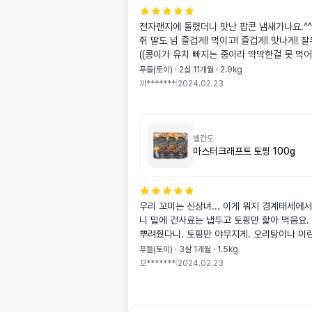
전자랜지에 돌렸더니 맛난 팝콘 냄새가나요.^^
쥐 딸도 넘 즐겁게! 먹이고! 즐겁게! 맛나게! 잘두
((콩이가 유치 빠지는 중이라 딱딱한걸 못 먹
절구에 부셔서 먹이는 중이랍니다.^^)) 팝콘 
푸들(토이) · 2살 11개월 · 2.9kg
같아서 몇개 주문해요.^^
까*******
|
2024.02.23
벨칸도
마스터크래프트 토핑 100g
우리 꼬미는 신상녀... 이게 뭐지 경계태세에서
니 밑에 건사료는 냅두고 토핑만 핥아 먹음요. ㅠ 습식 위에
뿌려줬다니. 토핑만 야무지게. 오리탕이나 이런거 줘봐도 잘
안 먹는데. 요건 잘 먹어주네요.
푸들(토이) · 3살 1개월 · 1.5kg
꼬*******
|
2024.02.23