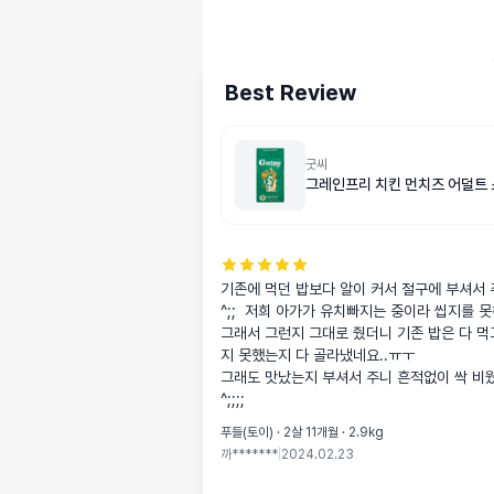
Best Review
굿씨
그레인프리 치킨 먼치즈 어덜트 
기존에 먹던 밥보다 알이 커서 절구에 부셔서 주
^;;  저희 아가가 유치빠지는 중이라 씹지를 못
그래서 그런지 그대로 줬더니 기존 밥은 다 먹
지 못했는지 다 골라냈네요..ㅠㅜ

그래도 맛났는지 부셔서 주니 흔적없이 싹 비웠습
^;;;;
푸들(토이) · 2살 11개월 · 2.9kg
까*******
|
2024.02.23