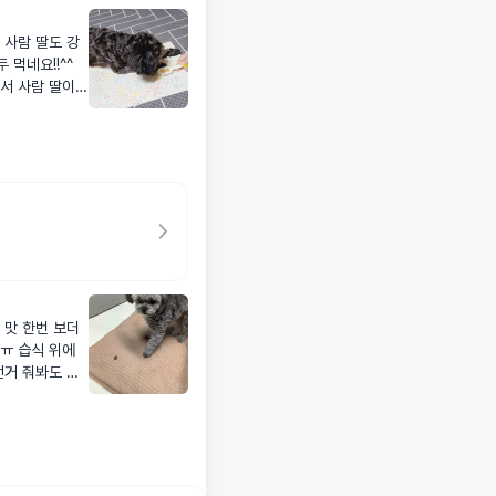
 사람 딸도 강
 먹네요!!^^
어서 사람 딸이
선물도 좋을 것
 맛 한번 보더