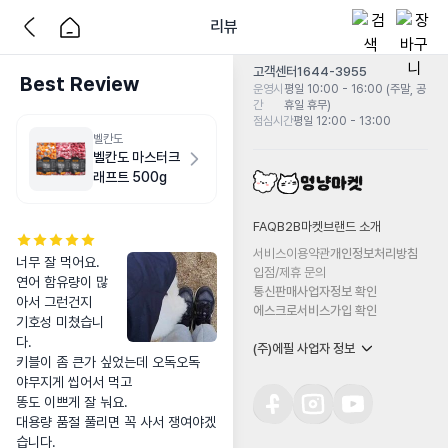
리뷰
고객센터
1644-3955
Best Review
운영시
평일 10:00 - 16:00 (주말, 공
간
휴일 휴무)
점심시간
평일 12:00 - 13:00
벨칸도
벨칸도 마스터크
래프트 500g
FAQ
B2B마켓
브랜드 소개
서비스이용약관
개인정보처리방침
너무 잘 먹어요.

입점/제휴 문의
연어 함유량이 많
통신판매사업자정보 확인
아서 그런건지

에스크로서비스가입 확인
기호성 미쳤습니
다.

(주)에필 사업자 정보
키블이 좀 큰가 싶었는데 오독오독 

야무지게 씹어서 먹고

똥도 이쁘게 잘 눠요.

대용량 품절 풀리면 꼭 사서 쟁여야겠
습니다.