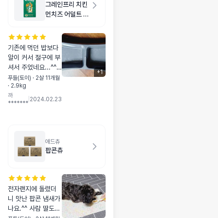
그레인프리 치킨
먼치즈 어덜트 스
몰바이트 2kg
기존에 먹던 밥보다
알이 커서 절구에 부
셔서 주었네요...^^;;
+
1
저희 아가가 유치빠
푸들(토이) · 2살 11개월
· 2.9kg
지는 중이라 씹지를
까
못해요..ㅠㅠ 그래서
|
2024.02.23
*******
그런지 그대로 줬더
니 기존 밥은 다 먹
고, 요것만 씹지 못
했는지 다 골라냈네
애드츄
요..ㅠㅜ 그래도 맛
팝콘츄
났는지 부셔서 주니
흔적없이 싹 비웠습
니다!!!!~^^;;;;
전자랜지에 돌렸더
니 맛난 팝콘 냄새가
나요.^^ 사람 딸도