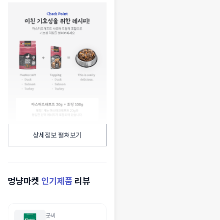
상세정보 펼쳐보기
멍냥마켓
인기제품
리뷰
굿씨