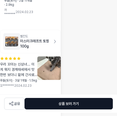
강쥐 딸도 넘 즐겁게!
푸들(토이) · 2살 11개월
· 2.9kg
먹이고! 즐겁게! 맛나
까
게! 잘두 먹네요!!^^
|
2024.02.23
*******
((콩이가 유치 빠지
는 중이라 딱딱한걸
못 먹어서 사람 딸이
절구에 부셔서 먹이
는 중이랍니다.^^))
벨칸도
마스터크래프트 토핑
팝콘 선물도 좋을 것
100g
같아서 몇개 주문해
요.^^
우리 꼬미는 신상녀... 이
게 뭐지 경계태세에서 맛
한번 보더니 밑에 건사료
는 냅두고 토핑만 핥아 먹
푸들(토이) · 3살 1개월 · 1.5kg
음요. ㅠ 습식 위에 뿌려줬
꼬*******
|
2024.02.23
다니. 토핑만 야무지게. 오
리탕이나 이런거 줘봐도
잘 안 먹는데. 요건 잘 먹
공유
상품 보러 가기
어주네요.