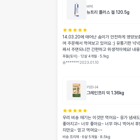
버박
뉴트리 플러스 겔 120.5g
14.03.20에 태어난 솜이가 안전하게 영양보
여 주문해서 먹여보고 있어요 :) 유통기한 넉
짜서 주면되니깐 간편하고 위생적이에요! 내용
었는데 색은 갈색이에요..😅 먹고난 후 특이
푸들(토이) · 12살 4개월 · 5.1kg
아주 잘 먹습니다. 다 먹이고 재구매 할 의사
솜*******
|
2023.01.10
다 :)
카르나4
그레인프리 덕 1.36kg
우리 비숑 애기는 이것만 먹어요~ 응가 냄새
좋아지고~ 너무 좋아요~ 너무 마니 먹어서 
지만요~ 믿고 먹여요~~
비숑 프리제 · 6살 5개월 · 8.5kg