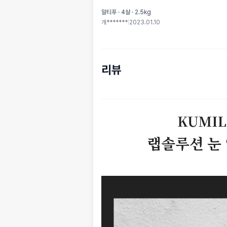
말티푸 · 4살 · 2.5kg
개*******
|
2023.01.10
리뷰