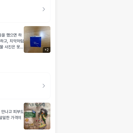
충을 했으면 하
넉하고, 치약처럼
물 사진은 못찍
+
2
반응은 없었어요
가 생기는중입니
도 안나고 피부도
후덜덜한 가격이