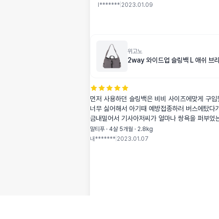
I*******
|
2023.01.09
위고노
2way 와이드업 슬링백 L 애쉬 브
먼저 사용하던 슬링백은 비비 사이즈에맞게 구
너무 싫어해서 아기때 예방접종하러 버스에탔다
금내밀어서 기사아저씨가 얼마나 쌍욕을 퍼부었
교통 을이용하지않다가 다음달에 중성화수술을 
말티푸 · 4살 5개월 · 2.8kg
막한걸로 구입했는데 안도넓고 바닥도 튼튼해서
내*******
|
2023.01.07
잘있을것같아요 아직 사용을 안했지만 사용후 다
근데 저는 사은품없었어용ㅠ 키링이퍼보이던데😭