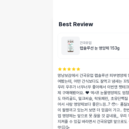
Best Review
건국유업
랩솔루션 눈 영양제 153g
망냥보감에서 건국유업 랩솔루션 피부영양제 
여봤는데, 어떤 간식보다도 잘먹고 냄새는 꼬릿
우리 우주가 너무너무 좋아해서 이번엔 펫테
제 구매해봤어요. ❤️ 역시!! 눈물영양제도 엄
도 마리골드, 밀크씨슬, 락토페린, 초유단백질
어서 사람 영양제보다 좋은느낌..? 🥹✨ 
이 팔짱끼고 있는거 보면 더 믿음이 가고.. 
업 영양제는 앞으로 못 끊을 것 같네용,, 우리
지켜줄 수 있길 바라면서 건국유업!! 앞으로
🫶🏻🥳