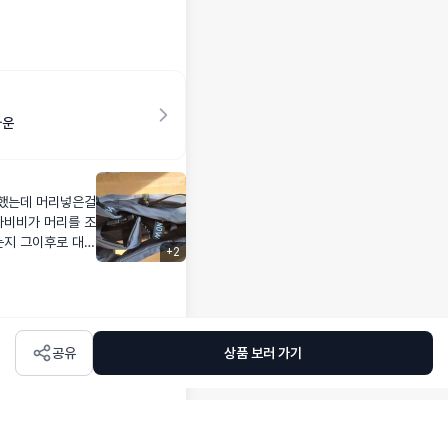
라운
입했는데 머리넣은걸
가비비가 머리를 조
는지 그이후로 대중
+
2
예약해서 아주 큼지
 비비가 안정적으로
시 리뷰남길게요
😭
공유
상품 보러 가기