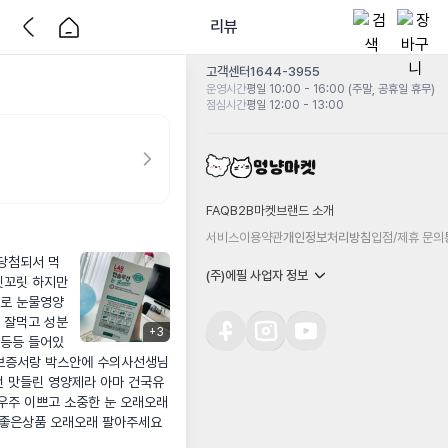
리뷰
고객센터
1644-3955
운영시간
평일 10:00 - 16:00 (주말, 공휴일 휴무)
점심시간
평일 12:00 - 13:00
FAQ
B2B마켓
브랜드 소개
서비스이용약관
개인정보처리방침
입점/제휴 문의
당첨되서 먹
(주)에필 사업자 정보
꼬릿 하지만 
크로 눈물영양
청 잘먹고 성분
+
3
 등등 들어있
품질보증서랑 박스안에 수의사선생님
한번 맛들린 영양제라 아마 건국유
 우주 이쁘고 소중한 눈 오래오래 
도 좋은상품 오래오래 팔아주세요