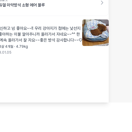
 의사 있어요!
듀얼 마약방석 소형 에어 블루
신하고 넘 좋아요~~!! 우리 강아지가 첨에는 낯선지
아하는 이불 깔아주니까 올라가서 자네요~~^^ 한
계속 올라가서 잘 자요~~좋은 방석 감사합니다~~♡
4살 4개월 · 4.79kg
.01.05