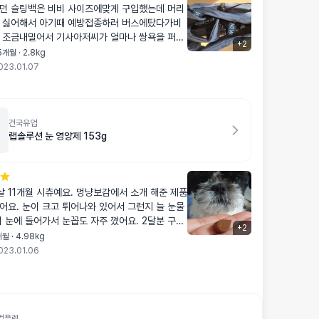
던 슬링백은 비비 사이즈에맞게 구입했는데 머리
 싫어해서 아기때 예방접종하러 버스에탔다가비
 조금내밀어서 기사아저씨가 얼마나 쌍욕을 퍼부
+
2
후로 대중교통 을이용하지않다가 다음달에 중성
개월 · 2.8kg
약해서 아주 큼지막한걸로 구입했는데 안도넓고
023.01.07
해서 비비가 안정적으로 잘있을것같아요 아직 사
만 사용후 다시 리뷰남길게요 근데 저는 사은품없
링이퍼보이던데😭😭
건국유업
랩솔루션 눈 영양제 153g
 시츄예요. 멍냥보감에서 소개 해준 제품
어요. 눈이 크고 튀어나와 있어서 그런지 늘 눈물
눈에 들어가서 눈꼽도 자주 꼈어요. 2달분 구매
+
2
데 한달분 거의 다 먹어갈때쯤 부터 눈꼽이 줄었
월 · 4.98kg
023.01.06
먹이고 부터는 하루에 1번 정도로 바뀌었답니다.
고 있고 영양제 다 먹고 나면 또 구매해서 먹일 예
과가 있으니까 만족 스럽습니다. 떨어질때
컴플렛