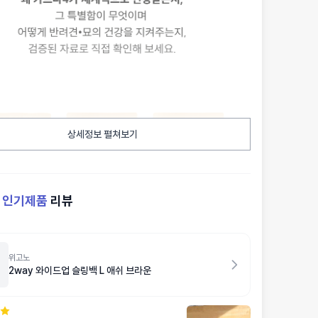
상세정보 펼쳐보기
켓
인기제품
리뷰
위고노
2way 와이드업 슬링백 L 애쉬 브라운