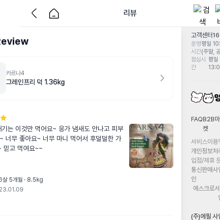
리뷰
고객센터
1
Review
운영
평일 10:
시간
(주말, 
점심시
평일 
간
13:
카르나4
그레인프리 덕 1.36kg
FAQ
B2B마
켓
애기는 이것만 먹어요~ 응가 냄새도 안나고 피부
~ 너무 좋아요~ 너무 마니 먹어서 후덜덜한 가
서비스이용
 믿고 먹여요~~
개인정보처
입점/제휴 
통신판매사
인
6살 5개월 · 8.5kg
에스크로서
23.01.09
(주)에필 사