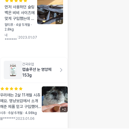
먼저 사용하던 슬링
백은 비비 사이즈에
맞게 구입했는데 머
+
2
리넣은걸 너무 싫어
말티푸 · 4살 5개월 ·
2.8kg
해서 아기때 예방접
내
종하러 버스에탔다가
|
2023.01.07
*******
비비가 머리를 조금
내밀어서 기사아저씨
가 얼마나 쌍욕을 퍼
부었는지 그이후로
대중교통 을이용하지
건국유업
랩솔루션 눈 영양제
않다가 다음달에 중
153g
성화수술을 예약해서
아주 큼지막한걸로
구입했는데 안도넓고
바닥도 튼튼해서 비
우리애는 2살 11개월 시츄
비가 안정적으로 잘
예요. 멍냥보감에서 소개
있을것같아요 아직
해준 제품 믿고 구입했어
+
2
사용을 안했지만 사
요. 눈이 크고 튀어나와 있
시추 · 6살 6개월 · 4.98kg
용후 다시 리뷰남길
어서 그런지 늘 눈물에 또
블*******
|
2023.01.06
게요 근데 저는 사은
는 털이 눈에 들어가서 눈
품없었어용ㅠ 키링이