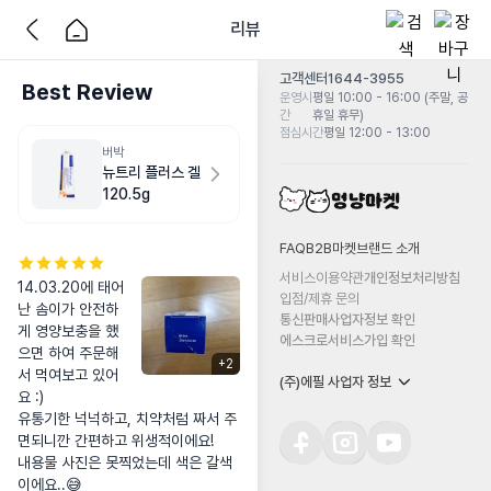
리뷰
고객센터
1644-3955
Best Review
운영시
평일 10:00 - 16:00 (주말, 공
간
휴일 휴무)
점심시간
평일 12:00 - 13:00
버박
뉴트리 플러스 겔
120.5g
FAQ
B2B마켓
브랜드 소개
서비스이용약관
개인정보처리방침
14.03.20에 태어
입점/제휴 문의
난 솜이가 안전하
통신판매사업자정보 확인
게 영양보충을 했
에스크로서비스가입 확인
으면 하여 주문해
+
2
서 먹여보고 있어
(주)에필 사업자 정보
요 :)

유통기한 넉넉하고, 치약처럼 짜서 주
면되니깐 간편하고 위생적이에요!

내용물 사진은 못찍었는데 색은 갈색
이에요..😅
