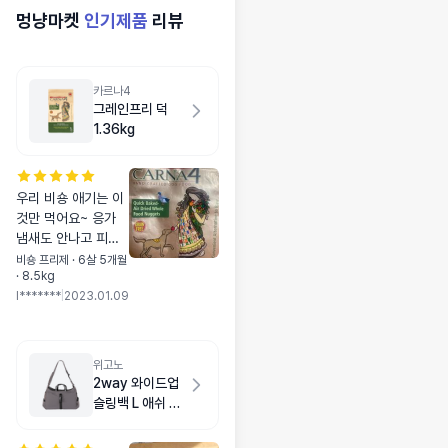
멍냥마켓
인기제품
리뷰
카르나4
그레인프리 덕
1.36kg
우리 비숑 애기는 이
것만 먹어요~ 응가
냄새도 안나고 피부
도 좋아지고~ 너무
비숑 프리제 · 6살 5개월
· 8.5kg
좋아요~ 너무 마니
I*******
|
2023.01.09
먹어서 후덜덜한 가
격이지만요~ 믿고 먹
여요~~
위고노
2way 와이드업
슬링백 L 애쉬 브
라운