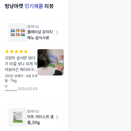
멍냥마켓
인기제품
리뷰
플래티넘
플래티넘 강아지
메뉴 습식사료
고양이 습식만 보다
가 이걸 보니 되게 작
아보이긴 하더라구요
ㅎㅎ 좋다고 소문이
코리안 숏헤어 · 4살 5개
월 · 7kg
자자하길래 7살 강
엔
아지한테 선물로 줬
|
2024.02.03
*******
어요~ 잘 먹었음 좋
겠네요 +7살, 5살
아가들한테 줬는데
너무 잘먹는다고..ㅋ
플래티넘
ㅋㅋ 밥그릇에 얼굴
미트 크리스프 샘
을 박고 남은 한톨까
플_50g
지 싹싹 핥아먹었다