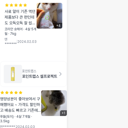
고 그러네요 뿌듯뿌
듯 5살 애는 평소에
사료 알이 기존 먹던
습식이나 사료는 쳐
제품보다 큰 편인데
다도 안보고 간식만
도 오독오독 잘 씹어
달라그러는 앤데, 냄
+
4
먹더라구요~ 아직 몇
코리안 숏헤어 · 4살 5개
새맡더니 환장하고
월 · 7kg
알밖에 급여해보지
먹었다고 그러더라구
엔
않긴 했지만 제품 뜯
|
2024.02.03
요👍🏻 담에 또 사줘야
*******
기 전부터 달라고 난
겠어요ㅎㅎ 냄새는
리였네요ㅎㅎ 요번
사람 참치캔 냄새 비
샘플 다 먹이면 재구
슷하게 맛있는 냄새
매할 의사 있습니다
가 난다고 하네요
포인트랩스
포인트랩스 셀프로젝트
영양성분이 좋아보여서 구
매했어요 ~ 가격도 할인하
고 배송도 빠르고 기존에
+
1
영양제를 복용하고있는데
푸들(토이) · 4살 7개월 ·
3.5kg
이또한 필요한성분들이라
먼*******
|
2024.02.03
고민않고 주문하고 도착해