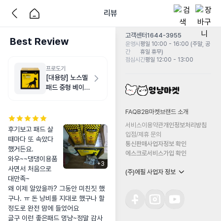
리뷰
고객센터
1644-3955
Best Review
운영시
평일 10:00 - 16:00 (주말, 공
간
휴일 휴무)
점심시간
평일 12:00 - 13:00
프로도기
[대용량] 노스멜
패드 중형 베이비
파우더향 200매
FAQ
B2B마켓
브랜드 소개
서비스이용약관
개인정보처리방침
후기보고 패드 살
입점/제휴 문의
때마다 또 속았다 
통신판매사업자정보 확인
했거든요.

에스크로서비스가입 확인
와우~~댕댕이용품 
+
3
사면서 처음으로 
(주)에필 사업자 정보
대만족~

왜 이제 알았을까? 그동안 미친짓 했
구나. ㅠ 돈 낭비를 지대로 했구나 할 
정도로 완전 맘에 들었어요

글구 이런 좋은패드 멍냥~정말 감사