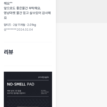
해요^^

앞으로도 좋은물건 부탁해요.

멍냥마켓 물건 믿고 살수있어 감사해
요
말티즈 · 2살 11개월 · 2.01kg
설*******
|
2024.02.04
리뷰