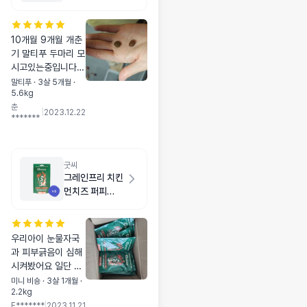
500g
10개월 9개월 개춘
기 말티푸 두마리 모
시고있는중입니다
😂 파미나멧돼지 급
말티푸 · 3살 5개월 ·
5.6kg
여중이었는대 밥투
춘
정도 심하고 이참에
|
2023.12.22
*******
사료도 바꿔볼까해
서 기호도테스트 샘
플사료 7-8개정도
급여해도 다 NO!!!
굿씨
애만태워서 보감마
그레인프리 치킨
미들이 다들 굿씨굿
먼치즈 퍼피
씨하길래 마지막으
500g
로 작은사이즈 구매
해봤는댕 먹네요 웬
우리아이 눈물자국
열🤣 물론 아가들마
과 피부긁음이 심해
다 다르긴 하겠다만
시켜봤어요 일단 먹
먹어왔던 사료랑 알
기는 잘먹어요! 이거
미니 비숑 · 3살 1개월 ·
사이즈도 거의 비슷
2.2kg
먹고 피부와 눈물좀
하고 예전에 곤충사
E*******
|
2023.11.21