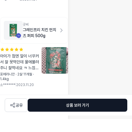
잡혔으면 좋겠어요^
료도 먹었었고 기호
^
도 좋다는게 이건가
보네용 다견가정을
위해 대용량이 있으
굿씨
면 좋겠다는 바램이
그레인프리 치킨 먼치
있네요 본품 구매하
즈 퍼피 500g
러 고고!!
아이가 첨엔 알이 너무커
서 잘 못먹던데 물에불려
주니 잘먹네요 ㅋ 느낌인
지는 모르지만 눈물도 덜
포메라니안 · 2살 11개월 ·
1.4kg
나는거 같고 ㅋ 앞으로 울
소*******
|
2023.11.20
애기 사료는 굿씨입니다!!
ㅋ
공유
상품 보러 가기