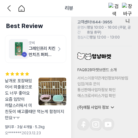
리뷰
고객센터
1644-3955
Best Review
운영시
평일 10:00 - 16:00 (주말, 공
간
휴일 휴무)
점심시간
평일 12:00 - 13:00
굿씨
그레인프리 치킨
먼치즈 퍼피
500g
FAQ
B2B마켓
브랜드 소개
서비스이용약관
개인정보처리방침
낱개로 포장돼있
입점/제휴 문의
어서 외출용으로
통신판매사업자정보 확인
도 너무 좋아요

에스크로서비스가입 확인
요즘 입맛이

까탈스러워서 미
(주)에필 사업자 정보
친듯이 배고플때만 먹는게 함정이지
만요ㅜㅜ
말티푸 · 3살 4개월 · 5.2kg
오*******
|
2023.12.23