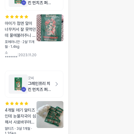
킨 먼치즈 퍼피
500g
아이가 첨엔 알이
너무커서 잘 못먹던
데 물에불려주니 잘
먹네요 ㅋ 느낌인지
포메라니안 · 2살 11개
월 · 1.4kg
는 모르지만 눈물도
소
덜나는거 같고 ㅋ
|
2023.11.20
*******
앞으로 울 애기 사
료는 굿씨입니다!!
ㅋ
굿씨
그레인프리 치
킨 먼치즈 퍼피
500g
4개월 애기 말티즈
인데 눈물자국이 심
해서 사료바꾸려고
고민하던 차에 추천
말티즈 · 3살 1개월 ·
1.35kg