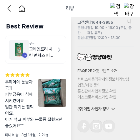
리뷰
고객센터
1644-3955
Best Review
운영시
평일 10:00 - 16:00 (주말, 공
간
휴일 휴무)
점심시간
평일 12:00 - 13:00
굿씨
그레인프리 치
킨 먼치즈 퍼피
500g
FAQ
B2B마켓
브랜드 소개
서비스이용약관
개인정보처리방침
우리아이 눈물자
입점/제휴 문의
국과                                              
통신판매사업자정보 확인
피부긁음이 심해 
에스크로서비스가입 확인
시켜봤어요

일단 먹기는 잘먹
(주)에필 사업자 정보
어요!

이거 먹고 피부와 눈물좀 잡혔으면 
좋겠어요^^
미니 비숑 · 3살 1개월 · 2.2kg