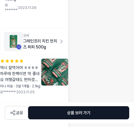
으로 먹여봐요 ㅎㅎ
쮸
용량도 부담없고 소
|
2023.11.09
*******
분 포장도 좋아요
눈물 안나면 이걸로
정착하고싶어용
굿씨
그레인프리 치킨 먼치
즈 퍼피 500g
역시 잘먹어여 ㅎㅎㅎㅎ
하루에 한팩이면 딱 좋네
요 여행갈때도 편하겠어
용 노즈워크처럼 뿌려주
미니 비숑 · 3살 1개월 · 2.1kg
면 알갱이가 그래도 좀 큰
로*******
|
2023.11.05
편이라 진짜 시간가는줄
모르고 먹어요 ~~ 따로
간식도 안먹이규용
공유
상품 보러 가기