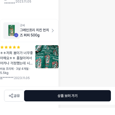
주면 알갱이가 그래
|
2023.11.05
*******
도 좀 큰편이라 진
짜 시간가는줄모르
고 먹어요 ~~ 따로
간식도 안먹이규용
굿씨
그레인프리 치킨 먼치
즈 퍼피 500g
ㅎㅎ저희 봄이가 너무좋
아해요ㅎㅎ 품절이여서
어카나 걱정했는데 시기
에 맞춰 딱 잇어서 바로
비숑 프리제 · 3살 4개월 ·
5.5kg
구매했어용 ㅋ 큰거만 사
봄*******
|
2023.11.05
보고 작은 사이즈는 샘플
도 처음인데 진짜 귀엽고
편리하네여~ 넘 잘먹어서
곧 어덜트로 넘어가요
공유
상품 보러 가기