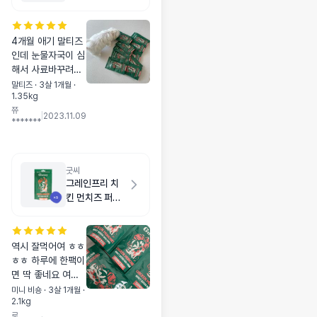
500g
4개월 애기 말티즈
인데 눈물자국이 심
해서 사료바꾸려고
고민하던 차에 추천
말티즈 · 3살 1개월 ·
1.35kg
으로 먹여봐요 ㅎㅎ
쮸
용량도 부담없고 소
|
2023.11.09
*******
분 포장도 좋아요
눈물 안나면 이걸로
정착하고싶어용
굿씨
그레인프리 치
킨 먼치즈 퍼피
500g
역시 잘먹어여 ㅎㅎ
ㅎㅎ 하루에 한팩이
면 딱 좋네요 여행
갈때도 편하겠어용
미니 비숑 · 3살 1개월 ·
2.1kg
노즈워크처럼 뿌려
로