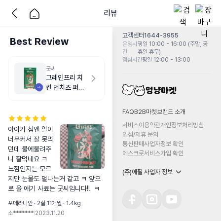
리뷰
고객센터
1644-3955
Best Review
운영시
평일 10:00 - 16:00 (주말, 공
간
휴일 휴무)
점심시간
평일 12:00 - 13:00
굿씨
그레인프리 치
킨 먼치즈 퍼피
500g
FAQ
B2B마켓
브랜드 소개
서비스이용약관
개인정보처리방침
아이가 첨엔 알이 
입점/제휴 문의
너무커서 잘 못먹
통신판매사업자정보 확인
던데 물에불려주
에스크로서비스가입 확인
니 잘먹네요 ㅋ  
느낌인지는 모르
(주)에필 사업자 정보
지만 눈물도 덜나는거 같고 ㅋ 앞으
로 울 애기 사료는 굿씨입니다!!  ㅋ
포메라니안 · 2살 11개월 · 1.4kg
소*******
|
2023.11.20