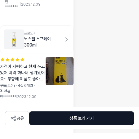
먼
지 알수있게 두가지
|
2023.12.09
*******
를 한번에 맛볼수있
어 좋은것같아요 바
로 연어먼저 줬는데
알크기는 많이작진않
아요~ 현재 먹고있는
프로도기
노스멜 스프레이
사료보단큰데 거부없
300ml
이 관심보이며 먹어
주네요..오리는 아직
안줬는데 둘중 어떤
걸 선택하는지 테스
가격이 저렴하고 현재 쓰고
트해볼 생각입니다 ^
있어 미리 하나더 쟁겨왔어
^
요~ 무향에 제품도 좋아서
만족하며 잘쓰고 있어요^^
푸들(토이) · 4살 6개월 ·
3.5kg
떨어질만 할때쯤 계속 구매
먼*******
|
2023.12.09
할생각입니다
공유
상품 보러 가기