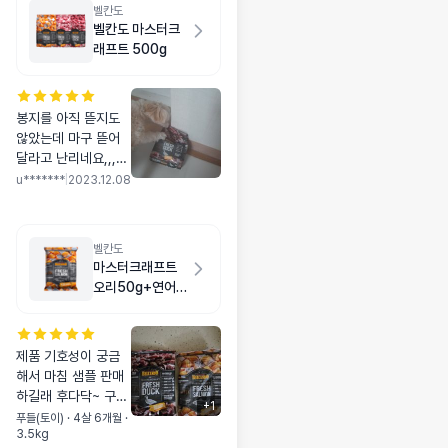
벨칸도
벨칸도 마스터크
래프트 500g
봉지를 아직 뜯지도
않았는데 마구 뜯어
달라고 난리네요,,,뜯
어서 먹여봤는데 바
u*******
|
2023.12.08
로 맛있게 먹고 또달
라고하는거 보면 입
짧은 우리 강아지한
벨칸도
테는 맞는사료 같아
마스터크래프트
요 ㅇ리단 눈물이 안
오리50g+연어
나는사료를찾고있는
50g
데 이건 좀더 먹여봐
야 될거같구요,,
제품 기호성이 궁금
해서 마침 샘플 판매
하길래 후다닥~ 구매
+
1
했어요. 연어.오리 둘
푸들(토이) · 4살 6개월 ·
3.5kg
중 어떤걸 더 잘먹는