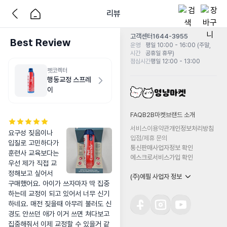
리뷰
고객센터
1644-3955
Best Review
운영
평일 10:00 - 16:00 (주말,
시간
공휴일 휴무)
점심시간
평일 12:00 - 13:00
펫코렉터
행동교정 스프레
이
FAQ
B2B마켓
브랜드 소개
서비스이용약관
개인정보처리방침
요구성 짖음이나 
입점/제휴 문의
입질로 고민하다가 
통신판매사업자정보 확인
훈련사 교육보다는 
에스크로서비스가입 확인
우선 제가 직접 교
정해보고 싶어서 
(주)에필 사업자 정보
구매했어요. 아이가 쓰자마자 딱 집중
하는데 교정이 되고 있어서 너무 신기
하네요. 매전 짖을때 아무리 불러도 신
경도 안쓰던 애가 이거 쓰면 쳐다보고 
집중해줘서 이제 교정할 수 있을거 같