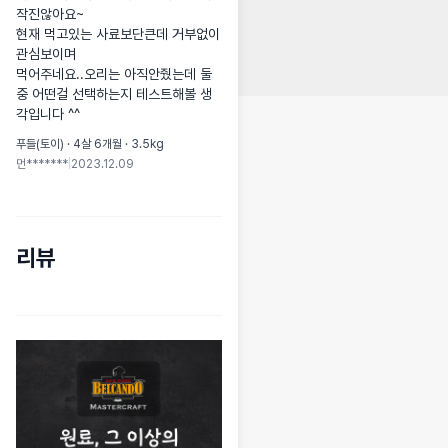
작진않아요~

현재 먹고있는 사료보단큰데 거부없이 
관심보이며

먹어주네요..오리는 아직안줬는데 둘
중 어떤걸 선택하는지 테스트해볼 생
각입니다 ^^
푸들(토이) · 4살 6개월 · 3.5kg
먼*******
|
2023.12.09
리뷰