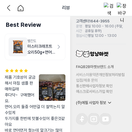
리뷰
고객센터
1644-3955
Best Review
운영
평일 10:00 - 16:00 (주말,
시간
공휴일 휴무)
점심시간
평일 12:00 - 13:00
벨칸도
마스터크래프트
오리50g+연어
50g
FAQ
B2B마켓
브랜드 소개
서비스이용약관
개인정보처리방침
제품 기호성이 궁금
입점/제휴 문의
해서 마침 샘플 판
통신판매사업자정보 확인
매하길래

에스크로서비스가입 확인
후다닥~  구매했어
+
1
요.

(주)에필 사업자 정보
연어.오리 둘중 어떤걸 더 잘먹는지 알
수있게

두가지를 한번에 맛볼수있어 좋은것같
아요 

바로 연어먼저 줬는데 알크기는 많이