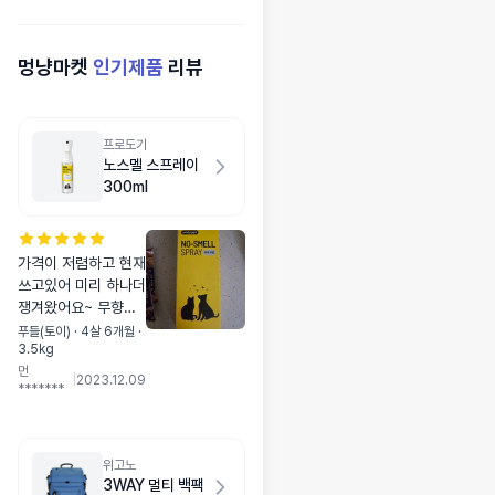
멍냥마켓
인기제품
리뷰
프로도기
노스멜 스프레이
300ml
가격이 저렴하고 현재
쓰고있어 미리 하나더
쟁겨왔어요~ 무향에
제품도 좋아서 만족하
푸들(토이) · 4살 6개월 ·
3.5kg
며 잘쓰고 있어요^^
먼
떨어질만 할때쯤 계속
|
2023.12.09
*******
구매할생각입니다
위고노
3WAY 멀티 백팩