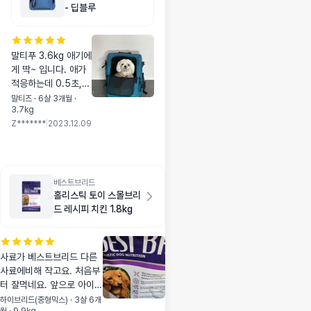
- 딥블루
말티푸 3.6kg 애기에
게 딱~ 입니다. 애가
적응하는데 0.5초,
본능적으로 들어가더
말티즈 · 6살 3개월 ·
3.7kg
니 나가자고 하네요~
Z*******
|
2023.12.09
제품 퀄리티도 좋고,
멀티하게 사용하기 딱
~ 입니다. 행사하면
다른 컬러 구입하고
싶네요~ 파격적인(?)
베스트브리드
할인 부탁합니다~ 번
홀리스틱 토이 스몰브리
창하세요~
드 레시피 치킨 1.8kg
사료가 베스트브리드 다른
사료에비해 작고요. 처음부
터 잘먹네요. 앞으로 아이들
먹일생각이에요~
하이브리드(중형믹스) · 3살 6개