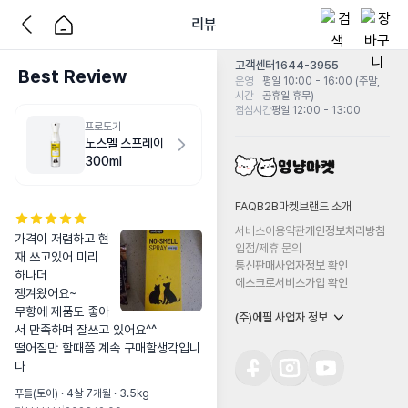
리뷰
고객센터
1644-3955
Best Review
운영
평일 10:00 - 16:00 (주말,
시간
공휴일 휴무)
점심시간
평일 12:00 - 13:00
프로도기
노스멜 스프레이
300ml
FAQ
B2B마켓
브랜드 소개
서비스이용약관
개인정보처리방침
가격이 저렴하고 현
입점/제휴 문의
재 쓰고있어 미리 
통신판매사업자정보 확인
하나더

에스크로서비스가입 확인
쟁겨왔어요~

무향에 제품도 좋아
(주)에필 사업자 정보
서 만족하며 잘쓰고 있어요^^

떨어질만 할때쯤 계속 구매할생각입니
다
푸들(토이) · 4살 7개월 · 3.5kg