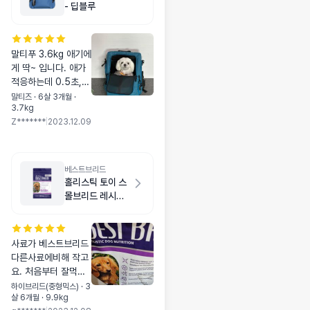
- 딥블루
말티푸 3.6kg 애기에
게 딱~ 입니다. 애가
적응하는데 0.5초,
본능적으로 들어가더
말티즈 · 6살 3개월 ·
3.7kg
니 나가자고 하네요~
Z*******
|
2023.12.09
제품 퀄리티도 좋고,
멀티하게 사용하기 딱
~ 입니다. 행사하면
다른 컬러 구입하고
베스트브리드
싶네요~ 파격적인(?)
홀리스틱 토이 스
할인 부탁합니다~ 번
몰브리드 레시피
창하세요~
치킨 1.8kg
사료가 베스트브리드
다른사료에비해 작고
요. 처음부터 잘먹네
요. 앞으로 아이들 먹
하이브리드(중형믹스) · 3
살 6개월 · 9.9kg
일생각이에요~