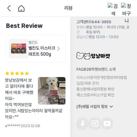
리뷰
고객센터
1644-3955
Best Review
운영시
평일 10:00 - 16:00 (주말, 공
간
휴일 휴무)
점심시간
평일 12:00 - 13:00
벨칸도
벨칸도 마스터크
래프트 500g
FAQ
B2B마켓
브랜드 소개
서비스이용약관
개인정보처리방침
멍냥보감에서 보
입점/제휴 문의
고 알러지에 좋다
통신판매사업자정보 확인
해서 바로 구매했
에스크로서비스가입 확인
어요~

+
1
아직 먹여보진않
(주)에필 사업자 정보
았지만.식탐있는아이라 잘먹을꺼같
아요~^^
a*******
|
2023.12.09