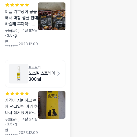
제품 기호성이 궁금
해서 마침 샘플 판매
하길래 후다닥~ 구
+
1
매했어요. 연어.오리
푸들(토이) · 4살 6개월
· 3.5kg
둘중 어떤걸 더 잘먹
먼
는지 알수있게 두가
|
2023.12.09
*******
지를 한번에 맛볼수
있어 좋은것같아요
바로 연어먼저 줬는
데 알크기는 많이작
프로도기
진않아요~ 현재 먹
노스멜 스프레이
고있는 사료보단큰
300ml
데 거부없이 관심보
이며 먹어주네요..오
리는 아직안줬는데
가격이 저렴하고 현
둘중 어떤걸 선택하
재 쓰고있어 미리 하
는지 테스트해볼 생
나더 쟁겨왔어요~
각입니다 ^^
무향에 제품도 좋아
푸들(토이) · 4살 6개월
· 3.5kg
서 만족하며 잘쓰고
먼
있어요^^ 떨어질만
|
2023.12.09
*******