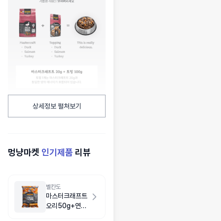
상세정보 펼쳐보기
멍냥마켓
인기제품
리뷰
벨칸도
마스터크래프트
오리50g+연어
50g