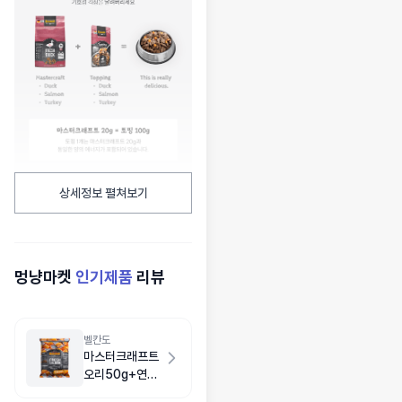
상세정보 펼쳐보기
멍냥마켓
인기제품
리뷰
벨칸도
마스터크래프트
오리50g+연어
50g