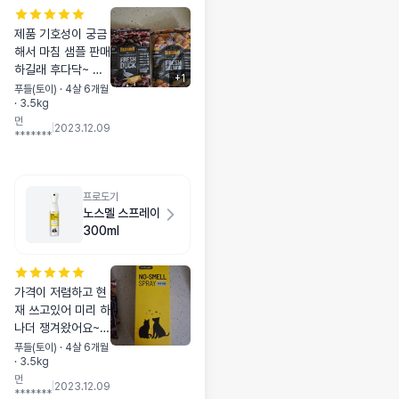
제품 기호성이 궁금
해서 마침 샘플 판매
하길래 후다닥~ 구
+
1
매했어요. 연어.오리
푸들(토이) · 4살 6개월
· 3.5kg
둘중 어떤걸 더 잘먹
먼
는지 알수있게 두가
|
2023.12.09
*******
지를 한번에 맛볼수
있어 좋은것같아요
바로 연어먼저 줬는
데 알크기는 많이작
프로도기
진않아요~ 현재 먹
노스멜 스프레이
고있는 사료보단큰
300ml
데 거부없이 관심보
이며 먹어주네요..오
리는 아직안줬는데
가격이 저렴하고 현
둘중 어떤걸 선택하
재 쓰고있어 미리 하
는지 테스트해볼 생
나더 쟁겨왔어요~
각입니다 ^^
무향에 제품도 좋아
푸들(토이) · 4살 6개월
· 3.5kg
서 만족하며 잘쓰고
먼
있어요^^ 떨어질만
|
2023.12.09
*******