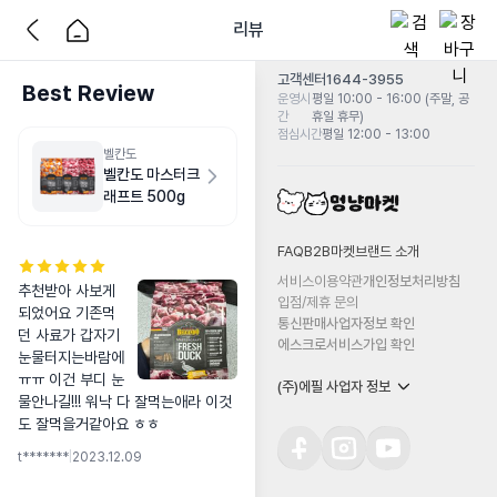
리뷰
고객센터
1644-3955
Best Review
운영시
평일 10:00 - 16:00 (주말, 공
간
휴일 휴무)
점심시간
평일 12:00 - 13:00
벨칸도
벨칸도 마스터크
래프트 500g
FAQ
B2B마켓
브랜드 소개
서비스이용약관
개인정보처리방침
추천받아 사보게
입점/제휴 문의
되었어요 기존먹
통신판매사업자정보 확인
던 사료가 갑자기 
에스크로서비스가입 확인
눈물터지는바람에
ㅠㅠ 이건 부디 눈
(주)에필 사업자 정보
물안나길!!! 워낙 다 잘먹는애라 이것
도 잘먹을거같아요 ㅎㅎ
t*******
|
2023.12.09