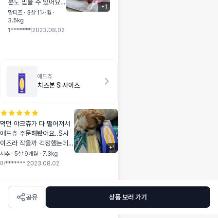
분도 믿을 수 있어요
+
1
눈물이 있는데 이 사료
말티즈 · 3살 11개월 ·
3.5kg
로 잡히면 좋겠네요
1*******
|
2023.08.02
애드츄
치즈본 S 사이즈
먹던 야크츄가 다 떨어져서
애드츄 주문해봤어요..S사
이즈라 작을까 걱정했는데
+
1
잡고 먹기 딱 좋네요! 금방
시추 · 5살 9개월 · 7.3kg
찗아지는게 함정ㅋㅋ먹는 속
마*******
|
2023.08.02
도 무엇!?
공유
상품 보러 가기