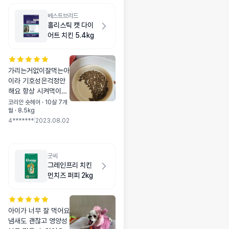
베스트브리드
홀리스틱 캣 다이
어트 치킨 5.4kg
가리는거없이잘먹는아
이라 기호성은걱정안
해요 항상 시켜먹이는
거라 제일싼곳에서 시
코리안 숏헤어 · 10살 7개
월 · 8.5kg
켯어요 근데시키자마
4*******
|
2023.08.02
자 배송출발문자에놀
랏어요 ㅎㅎ 남자친구
가 무슨퀵으로 시켯냐
며 감사합니다!
굿씨
그레인프리 치킨
먼치즈 퍼피 2kg
아이가 너무 잘 먹어요
냄새도 괜찮고 영양성