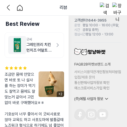
리뷰
고객센터
1644-3955
Best Review
운영
평일 10:00 - 16:00 (주말,
시간
공휴일 휴무)
점심시간
평일 12:00 - 13:00
굿씨
그레인프리 치킨
먼치즈 어덜트 스
몰바이트 2kg
FAQ
B2B마켓
브랜드 소개
서비스이용약관
개인정보처리방침
조금만 몸에 안맞으
입점/제휴 문의
면 바로 토 나 설사
통신판매사업자정보 확인
를 하는 장미가 먹기
에스크로서비스가입 확인
도 잘먹고 몸에도 잘 
+
2
맞는거 같아서 고민
(주)에필 사업자 정보
없이 바로 구매했어요ㅎㅎ

기호성이 너무 좋아서 이 굿씨사료로 
앉아 교육도 하고 사포도마에 발톱갈때 
노즈워크 형식으로 하기에도 넘 좋았어