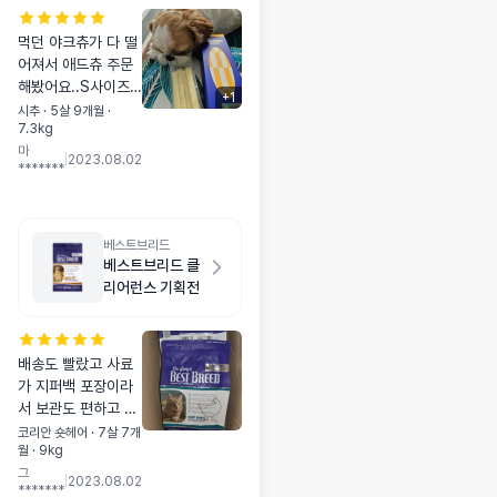
먹던 야크츄가 다 떨
어져서 애드츄 주문
해봤어요..S사이즈
+
1
라 작을까 걱정했는
시추 · 5살 9개월 ·
7.3kg
데 잡고 먹기 딱 좋네
마
요! 금방 찗아지는게
|
2023.08.02
*******
함정ㅋㅋ먹는 속도
무엇!?
베스트브리드
베스트브리드 클
리어런스 기획전
배송도 빨랐고 사료
가 지퍼백 포장이라
서 보관도 편하고 고
양이도 잘 먹네요 세
코리안 숏헤어 · 7살 7개
월 · 9kg
일해서 착한 가격에
그
잘 샀습니다
|
2023.08.02
*******