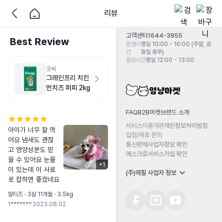
리뷰
고객센터
1644-3955
Best Review
운영시
평일 10:00 - 16:00 (주말, 공
간
휴일 휴무)
점심시간
평일 12:00 - 13:00
굿씨
그레인프리 치킨
먼치즈 퍼피 2kg
FAQ
B2B마켓
브랜드 소개
서비스이용약관
개인정보처리방침
아이가 너무 잘 먹
입점/제휴 문의
어요 냄새도 괜찮
통신판매사업자정보 확인
고 영양성분도 믿
에스크로서비스가입 확인
을 수 있어요 눈물
+
1
이 있는데 이 사료
(주)에필 사업자 정보
로 잡히면 좋겠네요
말티즈 · 3살 11개월 · 3.5kg
1*******
|
2023.08.02