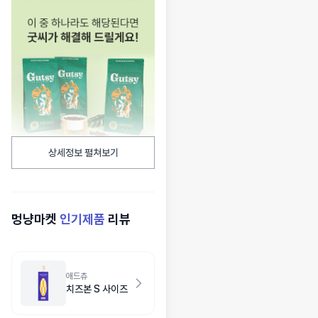
상세정보 펼쳐보기
멍냥마켓
인기제품
리뷰
애드츄
치즈본 S 사이즈