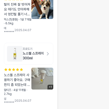
털이 진짜 잘 빗어져
요 애기도 안아파해
서 엉킨털 풀기 너무
좋아요 애기가 손잡
믹스견(중형) · 1살 7개월
· 6.5kg
이도 맘에 드는지 하
예
루만에 다 씹어놨네
|
2025.04.07
*******
요,,ㅋ
프로도기
노스멜 스프레이
300ml
노스몔 스프레이 사
용하기 좋아요. 구매
한지 좀 되었는데 사
+
1
용해보니 저는 향있
말티즈 · 4살 11개월 ·
2.7kg
는것 보다 무향이 좋
설
더라구요. 리필도 같
|
2025.04.07
*******
이 구매해두었지요.