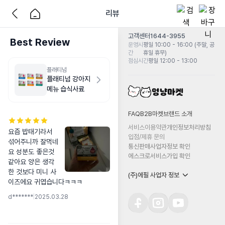
리뷰
고객센터
1644-3955
Best Review
운영시
평일 10:00 - 16:00 (주말, 공
간
휴일 휴무)
점심시간
평일 12:00 - 13:00
플래티넘
플래티넘 강아지
메뉴 습식사료
FAQ
B2B마켓
브랜드 소개
서비스이용약관
개인정보처리방침
요즘 밥태기라서 
입점/제휴 문의
섞어주니까 잘먹네
통신판매사업자정보 확인
요 성분도 좋은것
에스크로서비스가입 확인
같아요 양은 생각
한 것보다 미니 사
(주)에필 사업자 정보
이즈에요 귀엽습니다ㅋㅋㅋ
d*******
|
2025.03.28