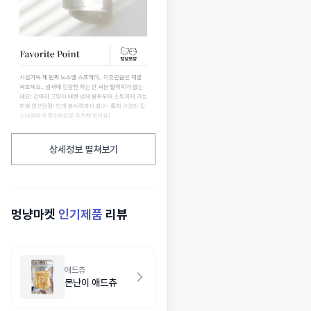
상세정보 펼쳐보기
멍냥마켓
인기제품
리뷰
애드츄
몬난이 애드츄