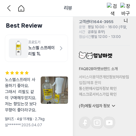
리뷰
고객센터
1644-3955
Best Review
운영
평일 10:00 - 16:00 (주말,
시간
공휴일 휴무)
점심시간
평일 12:00 - 13:00
프로도기
노스멜 스프레이
리필 1L
FAQ
B2B마켓
브랜드 소개
서비스이용약관
개인정보처리방침
노스몔스프레이 사
입점/제휴 문의
용하기 좋아요. 

통신판매사업자정보 확인
그래서  리필도 같
에스크로서비스가입 확인
이 구매해두었지요.

저는 향있는것 보다 
(주)에필 사업자 정보
무향이 좋더라구요.
말티즈 · 4살 11개월 · 2.7kg
설*******
|
2025.04.07