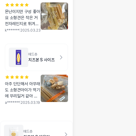
몬난이지만 구성 좋아
요 소형견은 작은 거
전자레인지로 튀겨주
는 게 더 안전할 것 같
k*******
|
2025.03.23
아요 좋아하고 잘 먹
어요
애드츄
치즈본 S 사이즈
아주 단단해서 아무래
도 소형견아이가 먹기
에 무리일거 같아 바
게트로 만들었는데 너
a*******
|
2025.03.19
무잘 먹고 좋아해서
사길 잘했다 바삭하면
서 치석제거도 좋을거
같아요
애드츄