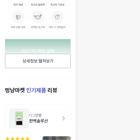
상세정보 펼쳐보기
멍냥마켓
인기제품
리뷰
디그앤롤
편백솔루션