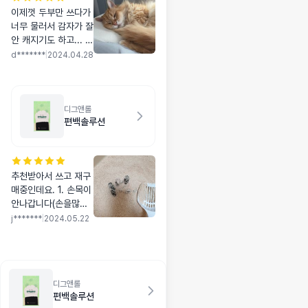
이제껏 두부만 쓰다가
너무 물러서 감자가 잘
안 캐지기도 하고... 또
저희 애가 어느날부터
d*******
|
2024.04.28
인가 화장실만 다녀오
면 막 울고 응가를 절
대 안 묻고 그냥 도망
치고 하길래 화장실이
디그앤롤
편백솔루션
맘에 안든다는걸 깨달
았어요😢 그래서 모래
를 바꾸려고 엄청 오래
고민했었어요. 카사바,
추천받아서 쓰고 재구
벤토, 믹스 등등... 그
매중인데요. 1. 손목이
런데 저희집 강아지가
안나갑니다(손을많이
몬트라움 배변패드를
쓰는직업이라, 매일하
몇년째 정착해서 잘쓰
j*******
|
2024.05.22
는 화장실 청소다 보니
고 있다보니 모래도 좋
차이가 엄청 느껴져요.
지 않을까? 하는 마음
일반 벤토보다 날아갈
에 구매해보았습니다.
듯 가볍습니다) 2. 탈
결론은 역시 몬트라움
디그앤롤
취력 차이가 현저히 납
이다!!! 하는 생각이 드
편백솔루션
니다. 3.먼지, 가루가
네요. 일단 실험삼아