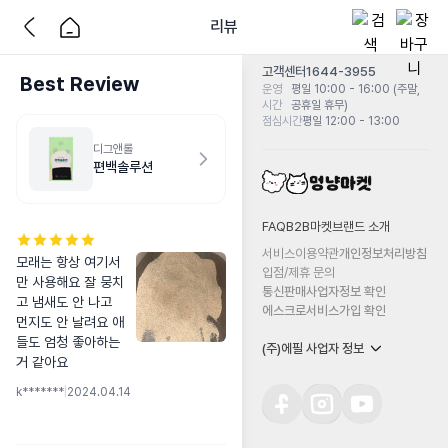
리뷰
고객센터
1644-3955
Best Review
운영
평일 10:00 - 16:00 (주말,
시간
공휴일 휴무)
점심시간
평일 12:00 - 13:00
디그앤롤
편백솔루션
FAQ
B2B마켓
브랜드 소개
서비스이용약관
개인정보처리방침
모래는 항상 여기서
입점/제휴 문의
만 사용해요 잘 뭉치
통신판매사업자정보 확인
고 냄새도 안 나고 
에스크로서비스가입 확인
먼지도 안 날려요 애
들도 엄청 좋아하는
(주)에필 사업자 정보
거 같아요
k*******
|
2024.04.14