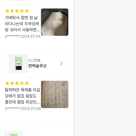
가벼워서 첨엔 점 날
라다니는데 두부모래
랑 섞어서 사용하면
굳는것도 잘 굳고 부
s*******
|
2024.07.04
서짐도 덜해서 좋아요
~ 할인이나 가격인 내
려가면 참 좋을거 같
아요~~
디그앤롤
편백솔루션
탈취력은 목재를 이길
모래가 없죠 뭉침도
좋은데 뭉침 최강인
카사바 버금가게 좋고
2*******
|
2024.07.09
벤토보다 월등해요 선
선할땐 더 저렴한 카
사바랑 섞어쓰는데 더
운 계절엔 냄새가 중