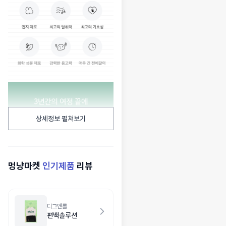
상세정보 펼쳐보기
멍냥마켓
인기제품
리뷰
디그앤롤
편백솔루션