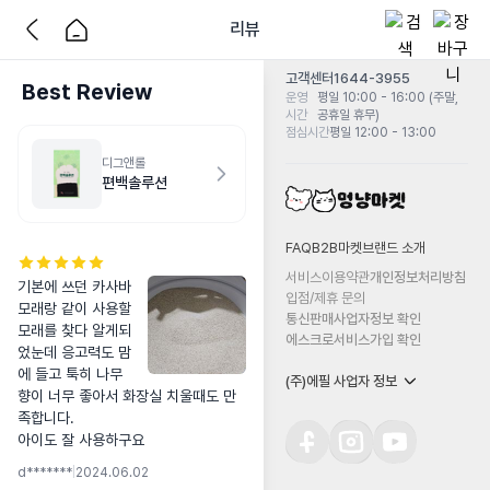
리뷰
고객센터
1644-3955
Best Review
운영
평일 10:00 - 16:00 (주말,
시간
공휴일 휴무)
점심시간
평일 12:00 - 13:00
디그앤롤
편백솔루션
FAQ
B2B마켓
브랜드 소개
서비스이용약관
개인정보처리방침
기본에 쓰던 카사바
입점/제휴 문의
모래랑 같이 사용할 
통신판매사업자정보 확인
모래를 찾다 알게되
에스크로서비스가입 확인
었눈데 응고력도 맘
에 들고 툭히 나무
(주)에필 사업자 정보
향이 너무 좋아서 화장실 치울때도 만
족합니다.

아이도 잘 사용하구요
d*******
|
2024.06.02