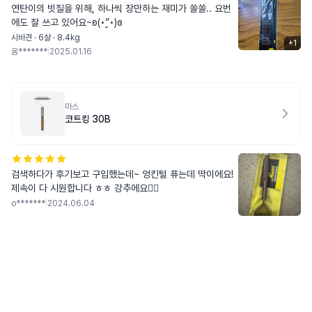
연탄이의 빗질을 위해, 하나씩 장만하는 재미가 쏠쏠.. 요번
에도 잘 쓰고 있어요~ʚ(•”̮•)ɞ
시바견 · 6살 · 8.4kg
+
1
옴*******
|
2025.01.16
마스
코트킹 30B
검색하다가 후기보고 구입했는데~ 엉킨털 퓨는데 딱이에요!
제속이 다 시원합니다 ㅎㅎ 강추에요👍🏻
o*******
|
2024.06.04