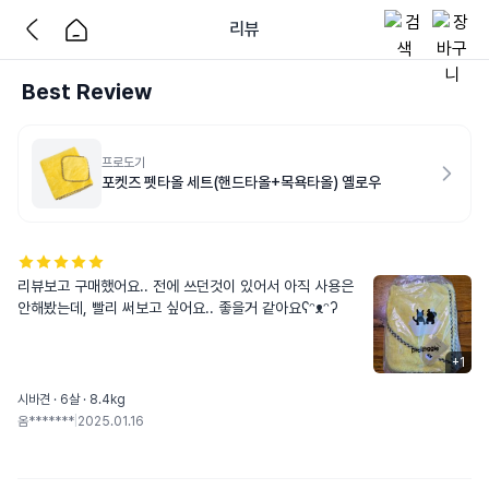
리뷰
Best Review
프로도기
포켓즈 펫타올 세트(핸드타올+목욕타올) 옐로우
리뷰보고 구매했어요.. 전에 쓰던것이 있어서 아직 사용은 
안해봤는데, 빨리 써보고 싶어요.. 좋을거 같아요ʕᵔᴥᵔʔ
+
1
시바견 · 6살 · 8.4kg
옴*******
|
2025.01.16