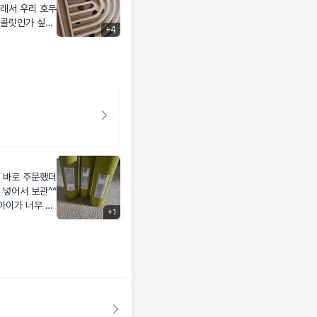
래서 우리 호두
+
4
로 한 개 까서
 물이랑 같이해
 처음에 먹뱉인
뱉하다가 잘 먹었
상태어떤지 더
 적응하라고 조
나요 ㅋㅋㅋㅋㅋ
ㅋㅋㅋㅋㅋㅋ 좋
더
 넣어서 보관^^
아이가 너무 잘
+
1