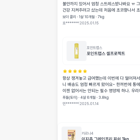
불안까지 있어서 엄청 스트레스받나봐요 ㅠ 그
건강 지켜주려고 샀는데 처음에 초코향나서 초콜릿인가 싶어
걱정했는데 향만 초코향이고 안에는 다르더라구요-! 물렁 할
보더 콜리 · 1살 10개월 · 7kg
줄 알았는데 생각보다 딱딱한 제형이라서 가위
호*******
|
2025.01.15
열심히 잘라주고 먹였어요 혹시나 탈수 올까봐
서 줬는데 약간 녹는 형태라서 더 잘 먹었어요
가? 했는데 씹기에는 처음 버거워서 몇번 먹
어요 확실히 기운없고 아파서 상태 별로였는데 먹고 자고 나
포인트랩스
포인트랩스 셀프로젝트
니까 조금 나아져서 다행이고 꾸준히 먹여서 
지켜봐야겠어요 샘플용이라 5개 밖에 없지만
금씩 급여중인데 확실히 똥도 잘 나오고 엄청
우리호두 변비였는데 .. 그리고 잠도잘자요 
항상 쟁겨놓고 급여했는데 이번에 다 떨어져서 바로 주문했
아요
니 배송도 엄청 빠르게 왔어요~ 한꺼번에 통에
이젠 없어서는 안되는 필수 영양제 하나. 우리
먹어주니 좋아요 😀
푸들(토이) · 4살 6개월 · 3.8kg
먼*******
|
2025.01.14
카르나4
이지츄 그레인프리 피쉬 1kg