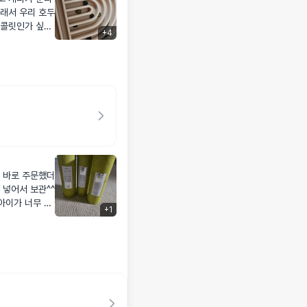
래서 우리 호두
+
4
로 한 개 까서
 물이랑 같이해
 처음에 먹뱉인
뱉하다가 잘 먹었
상태어떤지 더
 적응하라고 조
나요 ㅋㅋㅋㅋㅋ
ㅋㅋㅋㅋㅋㅋ 좋
더
 넣어서 보관^^
아이가 너무 잘
+
1