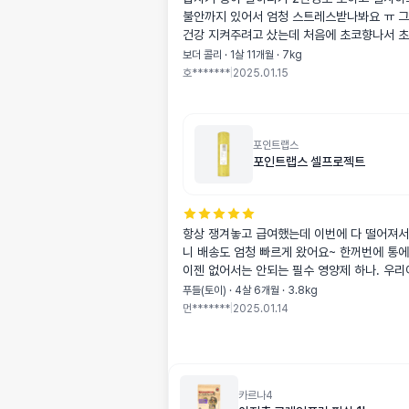
불안까지 있어서 엄청 스트레스받나봐요 ㅠ 그
건강 지켜주려고 샀는데 처음에 초코향나서 초콜릿인가 싶어
걱정했는데 향만 초코향이고 안에는 다르더라구요-! 물렁 할
보더 콜리 · 1살 11개월 · 7kg
줄 알았는데 생각보다 딱딱한 제형이라서 가위
호*******
|
2025.01.15
열심히 잘라주고 먹였어요 혹시나 탈수 올까봐
서 줬는데 약간 녹는 형태라서 더 잘 먹었어요
가? 했는데 씹기에는 처음 버거워서 몇번 먹
어요 확실히 기운없고 아파서 상태 별로였는데 먹고 자고 나
포인트랩스
포인트랩스 셀프로젝트
니까 조금 나아져서 다행이고 꾸준히 먹여서 
지켜봐야겠어요 샘플용이라 5개 밖에 없지만
금씩 급여중인데 확실히 똥도 잘 나오고 엄청
우리호두 변비였는데 .. 그리고 잠도잘자요 
항상 쟁겨놓고 급여했는데 이번에 다 떨어져서 바로 주문했
아요
니 배송도 엄청 빠르게 왔어요~ 한꺼번에 통에
이젠 없어서는 안되는 필수 영양제 하나. 우리
먹어주니 좋아요 😀
푸들(토이) · 4살 6개월 · 3.8kg
먼*******
|
2025.01.14
카르나4