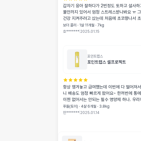
갑자기 응아 잘하다가 2번정도 토하고 설사하고 게다가 
불안까지 있어서 엄청 스트레스받나봐요 ㅠ 그
건강 지켜주려고 샀는데 처음에 초코향나서 초콜릿인가 싶어
걱정했는데 향만 초코향이고 안에는 다르더라구요-! 물렁 할
보더 콜리 · 1살 11개월 · 7kg
줄 알았는데 생각보다 딱딱한 제형이라서 가위
호*******
|
2025.01.15
열심히 잘라주고 먹였어요 혹시나 탈수 올까봐
서 줬는데 약간 녹는 형태라서 더 잘 먹었어요
가? 했는데 씹기에는 처음 버거워서 몇번 먹
어요 확실히 기운없고 아파서 상태 별로였는데 먹고 자고 나
포인트랩스
포인트랩스 셀프로젝트
니까 조금 나아져서 다행이고 꾸준히 먹여서 
지켜봐야겠어요 샘플용이라 5개 밖에 없지만
금씩 급여중인데 확실히 똥도 잘 나오고 엄청
우리호두 변비였는데 .. 그리고 잠도잘자요 
항상 쟁겨놓고 급여했는데 이번에 다 떨어져서 바로 주문했
아요
니 배송도 엄청 빠르게 왔어요~ 한꺼번에 통에
이젠 없어서는 안되는 필수 영양제 하나. 우리
먹어주니 좋아요 😀
푸들(토이) · 4살 6개월 · 3.8kg
먼*******
|
2025.01.14