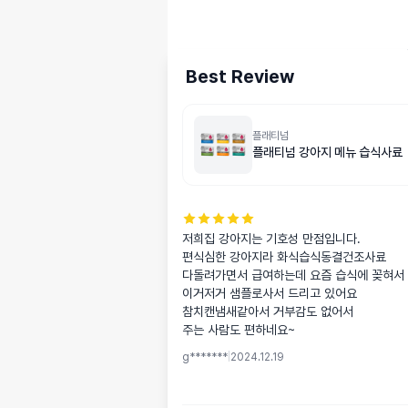
Best Review
플래티넘
플래티넘 강아지 메뉴 습식사료
저희집 강아지는 기호성 만점입니다.

편식심한 강아지라 화식습식동결건조사료

다돌려가면서 급여하는데 요즘 습식에 꽂혀서

이거저거 샘플로사서 드리고 있어요

참치캔냄새같아서 거부감도 없어서

주는 사람도 편하네요~
g*******
|
2024.12.19