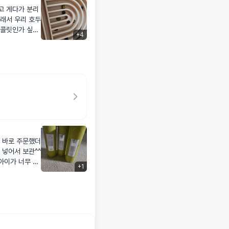
분리
래서 우리 호두
+
4
로 한 개 까서
 물이랑 같이해
 처음에 먹뱉인
뱉하다가 잘 먹었
상태어떤지 더
 적응하라고 조
나요 ㅋㅋㅋㅋㅋ
ㅋㅋㅋㅋㅋㅋ 좋
더
 넣어서 보관^^
아이가 너무 잘
+
1