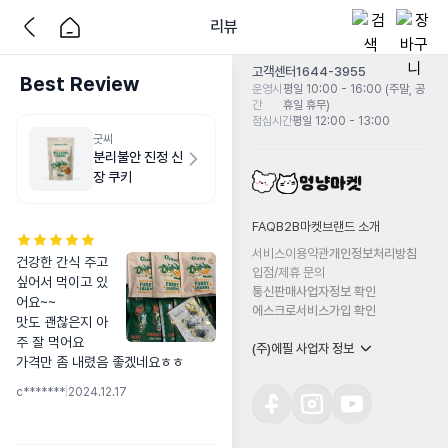
리뷰
고객센터
1644-3955
Best Review
운영시
평일 10:00 - 16:00 (주말, 공
간
휴일 휴무)
점심시간
평일 12:00 - 13:00
굿씨
분리불안 진정 신
장 쿠키
FAQ
B2B마켓
브랜드 소개
서비스이용약관
개인정보처리방침
건강한 간식 주고
입점/제휴 문의
싶어서 먹이고 있
통신판매사업자정보 확인
어요~~ 

에스크로서비스가입 확인
맛도 괜찮은지 아
주 잘 먹어요

(주)에필 사업자 정보
가격만 좀 내렸음 좋겠네요ㅎㅎ
c*******
|
2024.12.17