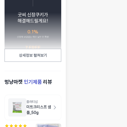
상세정보 펼쳐보기
멍냥마켓
인기제품
리뷰
플래티넘
미트크리스프 샘
플_50g