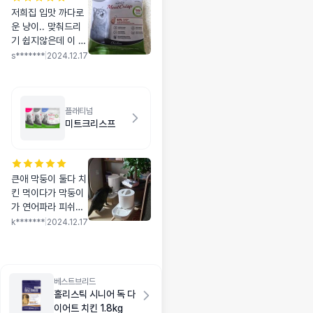
저희집 입맛 까다로
운 냥이.. 맞춰드리
기 쉽지않은데 이 사
료 잘 먹네요. 부디
s*******
|
2024.12.17
오래오래 잘 먹기를
바라봅니다 ㅠㅠ
플래티넘
미트크리스프
큰애 막둥이 둘다 치
킨 먹이다가 막둥이
가 연어파라 피쉬로
바꿔줬더니 엄청 잘
k*******
|
2024.12.17
먹어요 ㅎㅎ (치킨 5
봉지 사고 바로 피쉬
를 5봉 샀더니 구매
한지 오래된 느낌인
베스트브리드
데 후기를 계속 쓰라
홀리스틱 시니어 독 다
고 뜨네요 ㅎㅎ전에
이어트 치킨 1.8kg