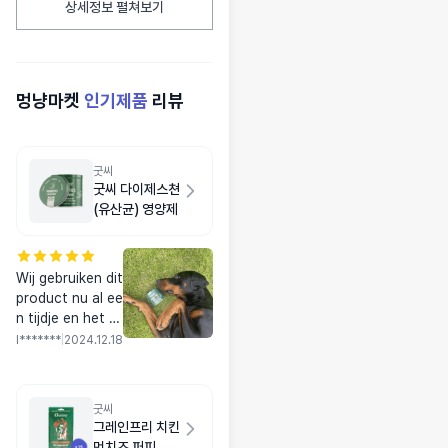
상세정보 펼쳐보기
멍냥마켓
인기제품
리뷰
굿씨
굿씨 다이제스쳔
(유산균) 영양제
Wij gebruiken dit
product nu al ee
n tijdje en het w
erkt heel goed v
I*******
|
2024.12.18
oor onze dober
mann. Hij is een
moeilijke eter, m
굿씨
aar deze supple
그레인프리 치킨
menten gaan er
먼치즈 퍼피