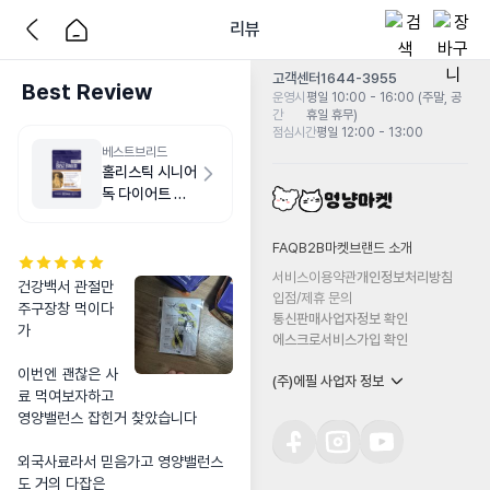
리뷰
고객센터
1644-3955
Best Review
운영시
평일 10:00 - 16:00 (주말, 공
간
휴일 휴무)
점심시간
평일 12:00 - 13:00
베스트브리드
홀리스틱 시니어
독 다이어트 치
킨 1.8kg
FAQ
B2B마켓
브랜드 소개
서비스이용약관
개인정보처리방침
건강백서 관절만 
입점/제휴 문의
주구장창 먹이다
통신판매사업자정보 확인
가 

에스크로서비스가입 확인
이번엔 괜찮은 사
(주)에필 사업자 정보
료 먹여보자하고

영양밸런스 잡힌거 찾았습니다

외국사료라서 믿음가고 영양밸런스
도 거의 다잡은 
