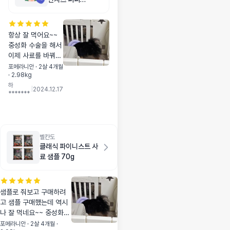
altijd goed in. Wi
1.5kg
j zijn ook heel te
vreden met de r
항상 잘 먹어요~~
esultaten, het p
중성화 수술을 해서
roduct doet wa
이제 사료를 바꿔야
t het belooft. 우
하는데 퍼피 사료에
리는 이 제품을 꽤
포메라니안 · 2살 4개월
· 2.98kg
서 굿씨 어덜트로
오랫동안 사용하고
하
넘어갈까 고민중이
있는데, 우리 도베
|
2024.12.17
*******
에요! 무슨 사료든지
르만에게 정말 잘
다 잘먹지만 굿씨가
맞아요. 먹는 데 까
성분도 좋고 응가도
다로운 아이인데도
이뻐서 항상 만족하
이 보조제는 항상
며 먹이고 있어요!!
벨칸도
잘 먹더라고요. 결
클래식 파이니스트 사
과에도 매우 만족하
료 샘플 70g
고 있어요. 이 제품
은 약속한 효과를
확실히 보여줍니다!
샘플로 줘보고 구매하려
고 샘플 구매했는데 역시
나 잘 먹네요~~ 중성화해
서 사료를 바꿔야하는데
포메라니안 · 2살 4개월 ·