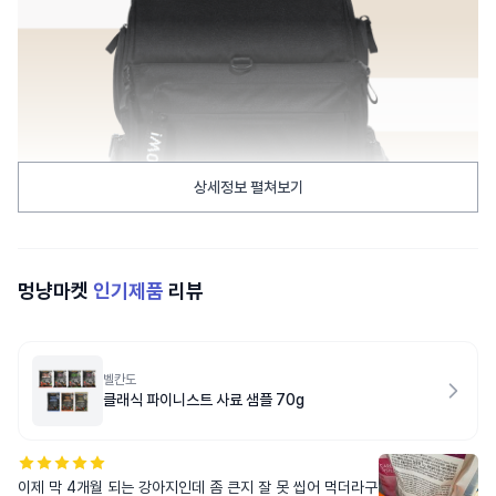
상세정보 펼쳐보기
멍냥마켓
인기제품
리뷰
벨칸도
클래식 파이니스트 사료 샘플 70g
이제 막 4개월 되는 강아지인데 좀 큰지 잘 못 씹어 먹더라구