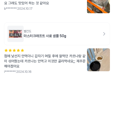
요 그래도 맛있어 하는 것 같아요
b*******
|
2024.10.17
벨칸도
마스터크래프트 사료 샘플 50g
첨에 낯선지 안먹더니 갑자기 며칠 후에 잘먹던 카르나랑 같
이 섞어줬는데 카르나는 안먹고 이것만 골라먹네요;; 재주문
해야겠어요
l*******
|
2024.10.16