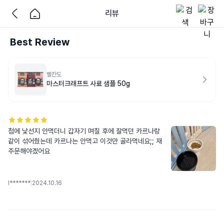
리뷰
Best Review
벨칸도
마스터크래프트 사료 샘플 50g
첨에 낯선지 안먹더니 갑자기 며칠 후에 잘먹던 카르나랑 
같이 섞어줬는데 카르나는 안먹고 이것만 골라먹네요;; 재
주문해야겠어요
l*******
|
2024.10.16