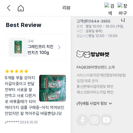
리뷰
고객센터
1644-3955
Best Review
운영
평일 10:00 - 16:00 (주말,
시간
공휴일 휴무)
점심시간
평일 12:00 - 13:00
굿씨
그레인프리 치킨
먼치즈 100g
FAQ
B2B마켓
브랜드 소개
서비스이용약관
개인정보처리방침
6개월 푸들 강아지 
입점/제휴 문의
이갈이중이고 한달 
통신판매사업자정보 확인
전부터 사료을 잘 
에스크로서비스가입 확인
안먹고 사료 다른거
로 바꿔줄때가 되어 
(주)에필 사업자 정보
여러가지 샘플 구매중~아직 먹여보진 
안았지만 잘 먹어주길 바랄뿐입니당
s*******
|
2024.10.10