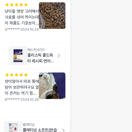
냥이들 영양 고려해서
사료를 섞여 먹이는데
이 제품도 기호성이
좋은지 잘 먹네요 영
d*******
|
2024.10.24
양성분도 좋구요
베스트브리드
홀리스틱 콜드워
터 레시피 연어
5.9kg
양이많아서 따로 통에
담아 보관하려구요 알
이 큰거는 먹기 힘들
어하는데 알이 작아서
8*******
|
2024.10.28
좋아요 성분도 마음에
들구요^^
플래티넘
플래티넘 소프트(반습