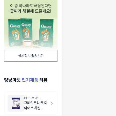
상세정보 펼쳐보기
멍냥마켓
인기제품
리뷰
베스트브리드
그레인프리 캣 다
이어트 치킨
5.4kg