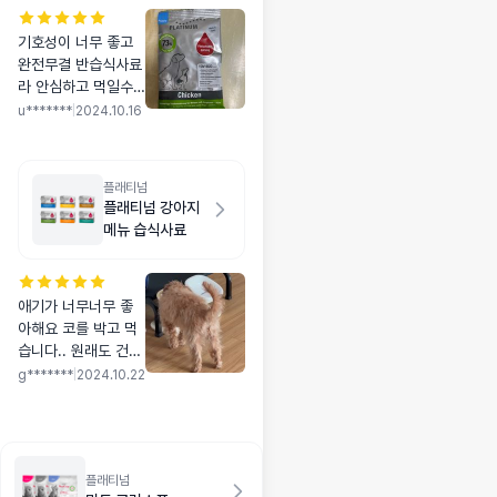
기호성이 너무 좋고
완전무결 반습식사료
라 안심하고 먹일수
있어서 좋아요 변을
u*******
|
2024.10.16
보면서 다른사료와
혼합급여하면서 익숙
해지는 기간은 필요
플래티넘
한거같아요
플래티넘 강아지
메뉴 습식사료
애기가 너무너무 좋
아해요 코를 박고 먹
습니다.. 원래도 건식
보단 습식 좋아하는
g*******
|
2024.10.22
아인데 이건 너무너
무 좋아해서 재구매
의사 있습니다 ~!!!!!!
플래티넘