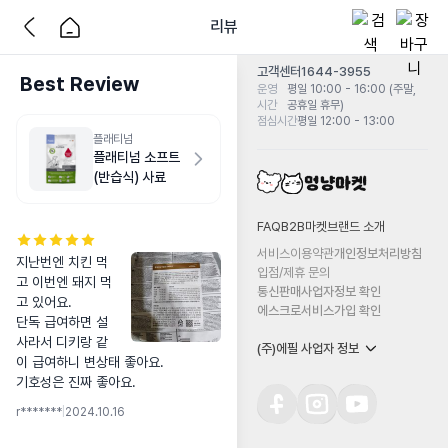
리뷰
고객센터
1644-3955
Best Review
운영
평일 10:00 - 16:00 (주말,
시간
공휴일 휴무)
점심시간
평일 12:00 - 13:00
플래티넘
플래티넘 소프트
(반습식) 사료
FAQ
B2B마켓
브랜드 소개
서비스이용약관
개인정보처리방침
지난번엔 치킨 먹
입점/제휴 문의
고 이번엔 돼지 먹
통신판매사업자정보 확인
고 있어요.

에스크로서비스가입 확인
단독 급여하면 설
사라서 디키랑 같
(주)에필 사업자 정보
이 급여하니 변상태 좋아요.

기호성은 진짜 좋아요.
r*******
|
2024.10.16