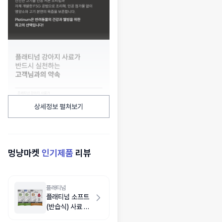
상세정보 펼쳐보기
멍냥마켓
인기제품
리뷰
플래티넘
플래티넘 소프트
(반습식) 사료 샘
플